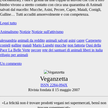
bimbo vivono a stretto contatto con circa una quarantina di Animali
salvati dal macello: Mucche, Asini, Pecore, Capre, Maiali, Conigli,
Galline… Tutti accuditi amorevolmente e con competenza.
Un
Leggi tutto
rifugio
Animalismo
Notizie
Notizie sull'attivismo
per
Animali
alessandria
animali da reddito
animali salvati
asini
capre
Carpeneto
salvati
conigli
galline
maiali
Mario Lunghi
mucche
non fattoria
Oasi della
è
Pace La Belle Verte
pecore
rete dei santuari di animali liberi in italia
in
rifugio per animali
pericolo
Un commento
Primary
Veganzetta
ISSN 2284-094X
Rivista fondata il 15 maggio 2007
Sidebar
«La felicità non è trovare prodotti vegani nei supermercati, bensì non
trovare supermercati»