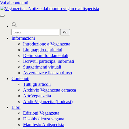
Vai ai contenuti
Cerca
per:
Informazioni
Introduzione a Veganzetta
Linguaggio e principi
Definizioni fondamentali
Iscriviti, partecipa, informati
Suggerimenti virtuali
Avvertenze e licenza d’uso
Contenuti
Tutti gli articoli
Archivio Veganzetta cartacea
ArteVeganzetta
AudioVeganzetta (Podcast)
Libri
Edizioni Veganzetta
Disobbedienza vegana
Manifesto Antispecista