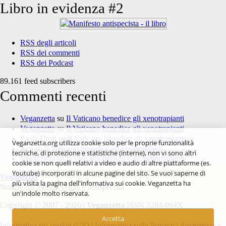
Libro in evidenza #2
RSS degli articoli
RSS dei commenti
RSS dei Podcast
89.161 feed subscribers
Commenti recenti
Veganzetta
su
Il Vaticano benedice gli xenotrapianti
Veganzetta
su
Il Vaticano benedice gli xenotrapianti
Paola Drog
su
Il Vaticano benedice gli xenotrapianti
Veganzetta.org utilizza cookie solo per le proprie funzionalità
luca
su
Il Vaticano benedice gli xenotrapianti
tecniche, di protezione e statistiche (interne), non vi sono altri
Veganzetta
su
Il Vaticano benedice gli xenotrapianti
cookie se non quelli relativi a video e audio di altre piattaforme (es.
Youtube) incorporati in alcune pagine del sito. Se vuoi saperne di
Veganzetta
più visita la pagina dell'infornativa sui cookie. Veganzetta ha
Notizie dal mondo vegan e antispecista
un'indole molto riservata.
Copyright © 2007 - 2026 |
Veganzetta
ISSN 2284-094X
Accetta
Informativa sui cookie (UE)
|
Informativa sulla Privacy
|
Avvertenze e