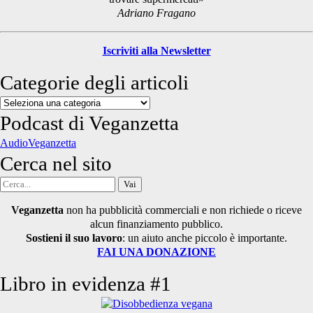
Adriano Fragano
Iscriviti alla Newsletter
Categorie degli articoli
Categorie
degli
Podcast di Veganzetta
articoli
AudioVeganzetta
Cerca nel sito
Cerca
per:
Veganzetta
non ha pubblicità commerciali e non richiede o riceve
alcun finanziamento pubblico.
Sostieni il suo lavoro
: un aiuto anche piccolo è importante.
FAI UNA DONAZIONE
Libro in evidenza #1