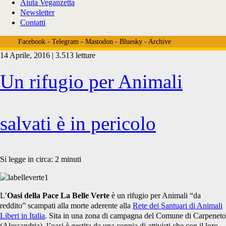
Aiuta Veganzetta
Newsletter
Contatti
Facebook
-
Telegram
-
Mastodon
-
Bluesky
-
Archive
14 Aprile, 2016 | 3.513 letture
Tag:
Un rifugio per Animali
<span>Mario
salvati è in pericolo
Lunghi</span>
Si legge in circa:
2
minuti
L’
Oasi della Pace La Belle Verte
è un rifugio per Animali “da
reddito” scampati alla morte aderente alla
Rete dei Santuari di Animali
Liberi in Italia
. Sita in una zona di campagna del Comune di Carpeneto
(Alessandria), l’oasi è gestita da una coppia di attivisti che con il loro