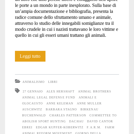
le porte a un mondo in parte inesplorato. Sulla base di
un’ampia documentazione e bibliografia, presenta la
radice comune dello sfruttamento umano e animale,
attraverso lo studio delle innegabili somiglianze tra il
modo crudele in cui i nazisti trattavano le loro vittime e
quello in cui gli esseri umani trattano gli animali.
Sopravvissuti
Leggi tutto
della
Shoah
ANIMALISMO
LIBRI
ricordano
27 GENNAIO
ALEX HERSHAFT
ANIMAL BROTHERS
ANIMAL LEGAL DEFENSE FUND
ANIMALI E
gli
OLOCAUSTO
ANNE KELEMAN
ANNE MULLER
Animali
AUSCHWITZ
BARBARA STAGNO
BIRKENAU
BUCHENWALD
CHARLES PATTERSON
COMMETTEE TO
ABOLISH SPORT HUNTING
DACHAU
DAVID CANTOR
EBREI
EDGAR KUPFER-KOBERWITZ
F.A.R.M.
FARM
ANIMAL REFORM MOVEMENT
GIORNO DELLA