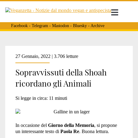
Facebook
-
Telegram
-
Mastodon
-
Bluesky
-
Archive
Tag:
27 Gennaio, 2022 | 3.706 letture
Sopravvissuti della Shoah
<span>Lucy
ricordano gli Animali
Rosen
Si legge in circa:
11
minuti
Kaplan</span>
In occasione del
Giorno della Memoria
, si propone
un interessante testo di
Paola Re
. Buona lettura.