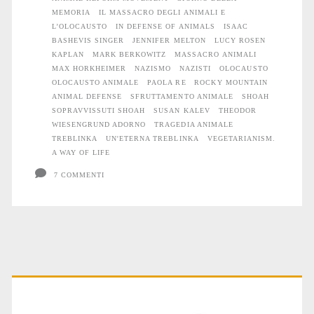
MEMORIA
IL MASSACRO DEGLI ANIMALI E
L’OLOCAUSTO
IN DEFENSE OF ANIMALS
ISAAC
BASHEVIS SINGER
JENNIFER MELTON
LUCY ROSEN
KAPLAN
MARK BERKOWITZ
MASSACRO ANIMALI
MAX HORKHEIMER
NAZISMO
NAZISTI
OLOCAUSTO
OLOCAUSTO ANIMALE
PAOLA RE
ROCKY MOUNTAIN
ANIMAL DEFENSE
SFRUTTAMENTO ANIMALE
SHOAH
SOPRAVVISSUTI SHOAH
SUSAN KALEV
THEODOR
WIESENGRUND ADORNO
TRAGEDIA ANIMALE
TREBLINKA
UN'ETERNA TREBLINKA
VEGETARIANISM.
A WAY OF LIFE
7 COMMENTI
Primary