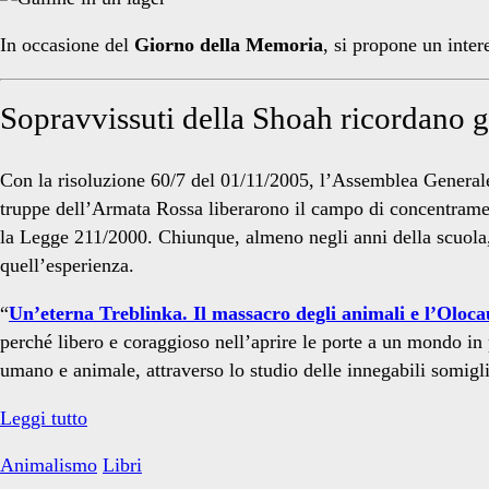
Keleman</span>
In occasione del
Giorno della Memoria
, si propone un inter
Sopravvissuti della Shoah ricordano g
Con la risoluzione 60/7 del 01/11/2005, l’Assemblea Generale 
truppe dell’Armata Rossa liberarono il campo di concentramen
la Legge 211/2000. Chiunque, almeno negli anni della scuola, 
quell’esperienza.
“
Un’eterna Treblinka. Il massacro degli animali e l’Oloca
perché libero e coraggioso nell’aprire le porte a un mondo in
umano e animale, attraverso lo studio delle innegabili somiglian
Sopravvissuti
Leggi tutto
della
Animalismo
Libri
Shoah