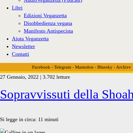
Libri
Edizioni Veganzetta
Disobbedienza vegana
Manifesto Antispecista
Aiuta Veganzetta
Newsletter
Contatti
Facebook
-
Telegram
-
Mastodon
-
Bluesky
-
Archive
27 Gennaio, 2022 | 3.702 letture
Tag:
Sopravvissuti della Shoah
<span>Anne
Si legge in circa:
11
minuti