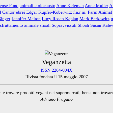
ense Fund
animali e olocausto
Anne Keleman
Anne Muller
A
d Cantor
ebrei
Edgar Kupfer-Koberwitz
f.a.r.m.
Farm Animal
Singer
Jennifer Melton
Lucy Rosen Kaplan
Mark Berkowitz
m
sfruttamento animale
shoah
Sopravvissuti Shoah
Susan Kale
Veganzetta
ISSN 2284-094X
Rivista fondata il 15 maggio 2007
n è trovare prodotti vegani nei supermercati, bensì non trova
Adriano Fragano