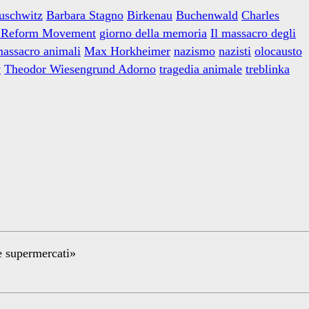
uschwitz
Barbara Stagno
Birkenau
Buchenwald
Charles
 Reform Movement
giorno della memoria
Il massacro degli
assacro animali
Max Horkheimer
nazismo
nazisti
olocausto
v
Theodor Wiesengrund Adorno
tragedia animale
treblinka
re supermercati»