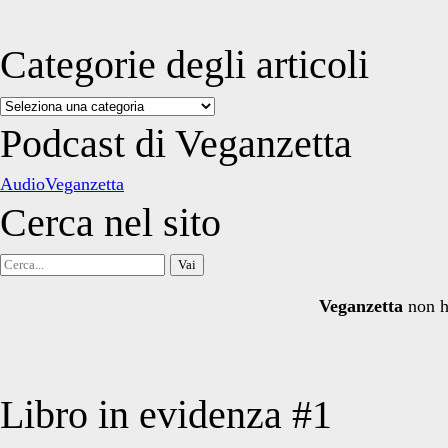
Categorie degli articoli
Categorie
degli
Podcast di Veganzetta
articoli
AudioVeganzetta
Cerca nel sito
Cerca
per:
Veganzetta
non h
Libro in evidenza #1