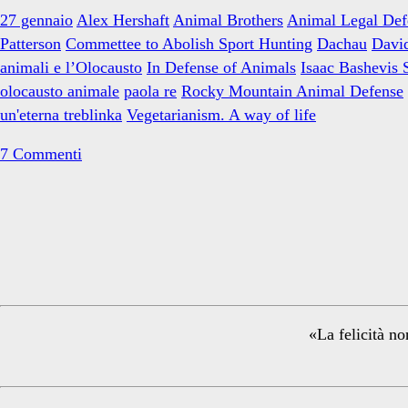
ricordano
27 gennaio
Alex Hershaft
Animal Brothers
Animal Legal Def
gli
Patterson
Commettee to Abolish Sport Hunting
Dachau
Davi
Animali
animali e l’Olocausto
In Defense of Animals
Isaac Bashevis 
olocausto animale
paola re
Rocky Mountain Animal Defense
un'eterna treblinka
Vegetarianism. A way of life
7 Commenti
Primary
Sidebar
«La felicità no