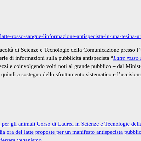
tte-rosso-sangue-linformazione-antispecista-in-una-tesina-un
 Facoltà di Scienze e Tecnologie della Comunicazione presso l’
rie di informazioni sulla pubblicità antispecista “
Latte rosso
zzi e coinvolgendo volti noti al grande pubblico – dal Minister
e quindi a sostegno dello sfruttamento sistematico e l’uccision
per gli animali
Corso di Laurea in Scienze e Tecnologie del
dia
ora del latte
proposte per un manifesto antispecista
pubblic
 ferrara
veganismo