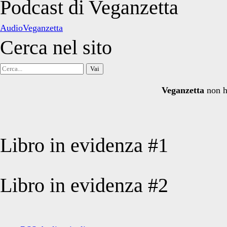
degli
Podcast di Veganzetta
articoli
AudioVeganzetta
Cerca nel sito
Cerca
per:
Veganzetta
non h
Libro in evidenza #1
Libro in evidenza #2