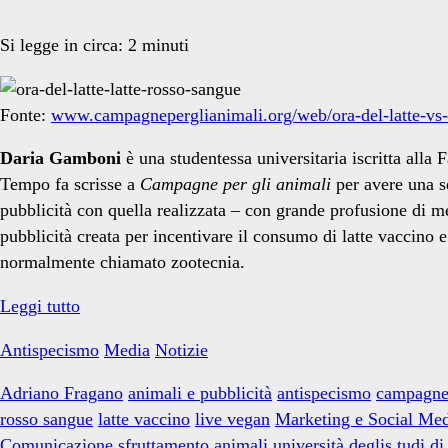
vegan</span>
Si legge in circa:
2
minuti
Fonte:
www.campagneperglianimali.org/web/ora-del-latte-vs-la
Daria Gamboni
è una studentessa universitaria iscritta alla
Tempo fa scrisse a
Campagne per gli animali
per avere una se
pubblicità con quella realizzata – con grande profusione di me
pubblicità creata per incentivare il consumo di latte vaccino 
normalmente chiamato zootecnia.
“ORA
Leggi tutto
DEL
Antispecismo
Media
Notizie
LATTE”
vs
Adriano Fragano
animali e pubblicità
antispecismo
campagne 
“LATTE
rosso sangue
latte vaccino
live vegan
Marketing e Social Me
ROSSO
Comunicazione
sfruttamento animali
università deglis tudi di