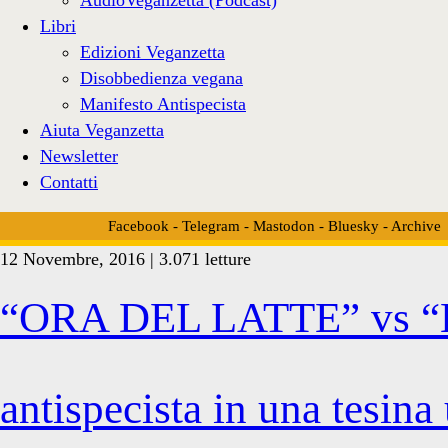
Libri
Edizioni Veganzetta
Disobbedienza vegana
Manifesto Antispecista
Aiuta Veganzetta
Newsletter
Contatti
Facebook
-
Telegram
-
Mastodon
-
Bluesky
-
Archive
12 Novembre, 2016 | 3.071 letture
Tag:
“ORA DEL LATTE” vs “
<span>live
antispecista in una tesina 