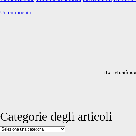
SANGUE”:
L’informazione
Un commento
antispecista
in
Primary
una
tesina
universitaria
Sidebar
«La felicità no
Categorie degli articoli
Categorie