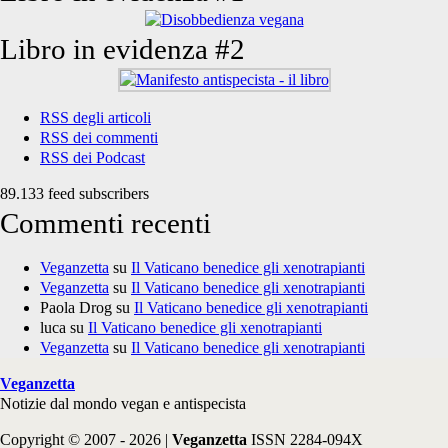
Libro in evidenza #2
RSS degli articoli
RSS dei commenti
RSS dei Podcast
89.133 feed subscribers
Commenti recenti
Veganzetta
su
Il Vaticano benedice gli xenotrapianti
Veganzetta
su
Il Vaticano benedice gli xenotrapianti
Paola Drog
su
Il Vaticano benedice gli xenotrapianti
luca
su
Il Vaticano benedice gli xenotrapianti
Veganzetta
su
Il Vaticano benedice gli xenotrapianti
Veganzetta
Notizie dal mondo vegan e antispecista
Copyright © 2007 - 2026 |
Veganzetta
ISSN 2284-094X