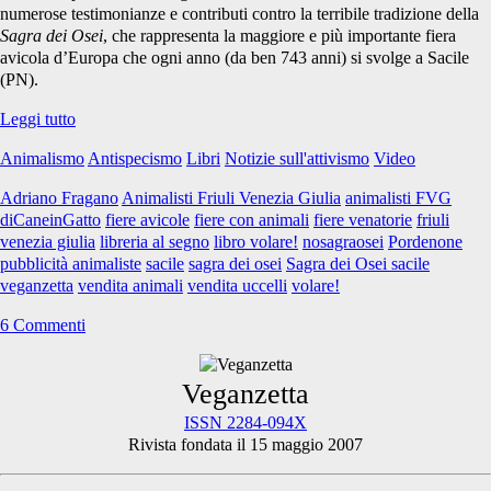
numerose testimonianze e contributi contro la terribile tradizione della
Sagra dei Osei
, che rappresenta la maggiore e più importante fiera
avicola d’Europa che ogni anno (da ben 743 anni) si svolge a Sacile
(PN).
VOLARE!
Leggi tutto
Animalismo
Antispecismo
Libri
Notizie sull'attivismo
Video
Adriano Fragano
Animalisti Friuli Venezia Giulia
animalisti FVG
diCaneinGatto
fiere avicole
fiere con animali
fiere venatorie
friuli
venezia giulia
libreria al segno
libro volare!
nosagraosei
Pordenone
pubblicità animaliste
sacile
sagra dei osei
Sagra dei Osei sacile
veganzetta
vendita animali
vendita uccelli
volare!
6 Commenti
Primary
Veganzetta
ISSN 2284-094X
Rivista fondata il 15 maggio 2007
Sidebar