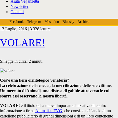
Aiuta Veganzetta
Newsletter
Contatti
Facebook
-
Telegram
-
Mastodon
-
Bluesky
-
Archive
13 Luglio, 2016 | 3.328 letture
Tag:
VOLARE!
<span>libreria
Si legge in circa:
2
minuti
al
Cos’è una fiera ornitologico venatoria?
La celebrazione della caccia, la mercificazione delle sue vittime.
Un mercato di Animali, una distesa di gabbie attraverso le cui
sbarre essi osservano la nostra libertà.
segno</span>
VOLARE!
è il titolo della nuova importante iniziativa di contro-
informazione a firma
Animalisti FVG
, che consiste nel lancio di un
cartellone pubblicitario di grandi dimensioni e di un libro contenente