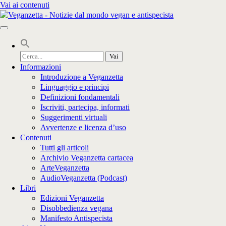
Vai ai contenuti
Cerca
per:
Informazioni
Introduzione a Veganzetta
Linguaggio e principi
Definizioni fondamentali
Iscriviti, partecipa, informati
Suggerimenti virtuali
Avvertenze e licenza d’uso
Contenuti
Tutti gli articoli
Archivio Veganzetta cartacea
ArteVeganzetta
AudioVeganzetta (Podcast)
Libri
Edizioni Veganzetta
Disobbedienza vegana
Manifesto Antispecista