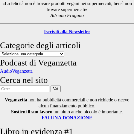
«La felicità non è trovare prodotti vegani nei supermercati, bensì non
trovare supermercati»
Adriano Fragano
Iscriviti alla Newsletter
Categorie degli articoli
Categorie
degli
Podcast di Veganzetta
articoli
AudioVeganzetta
Cerca nel sito
Cerca
per:
Veganzetta
non ha pubblicità commerciali e non richiede o riceve
alcun finanziamento pubblico.
Sostieni il suo lavoro
: un aiuto anche piccolo è importante.
FAI UNA DONAZIONE
Libro in evidenza #1