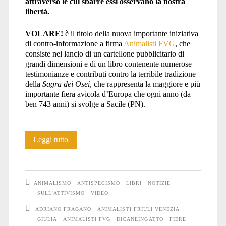
attraverso le cui sbarre essi osservano la nostra
libertà.
VOLARE!
è il titolo della nuova importante iniziativa
di contro-informazione a firma
Animalisti FVG
, che
consiste nel lancio di un cartellone pubblicitario di
grandi dimensioni e di un libro contenente numerose
testimonianze e contributi contro la terribile tradizione
della
Sagra dei Osei
, che rappresenta la maggiore e più
importante fiera avicola d’Europa che ogni anno (da
ben 743 anni) si svolge a Sacile (PN).
VOLARE!
Leggi tutto
ANIMALISMO
ANTISPECISMO
LIBRI
NOTIZIE
SULL'ATTIVISMO
VIDEO
ADRIANO FRAGANO
ANIMALISTI FRIULI VENEZIA
GIULIA
ANIMALISTI FVG
DICANEINGATTO
FIERE