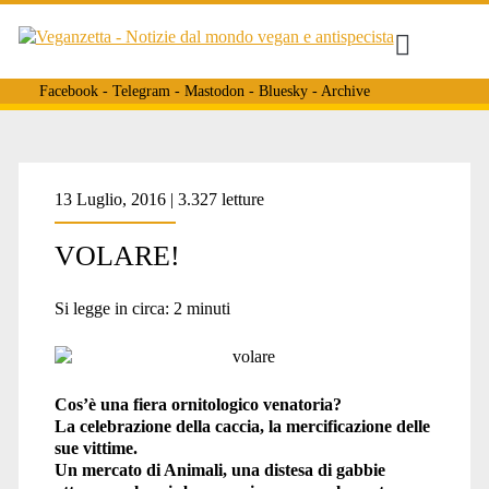
Facebook
-
Telegram
-
Mastodon
-
Bluesky
-
Archive
Tag:
13 Luglio, 2016 | 3.327 letture
VOLARE!
<span>pubblicità
Si legge in circa:
2
minuti
animaliste</span>
Cos’è una fiera ornitologico venatoria?
La celebrazione della caccia, la mercificazione delle
sue vittime.
Un mercato di Animali, una distesa di gabbie