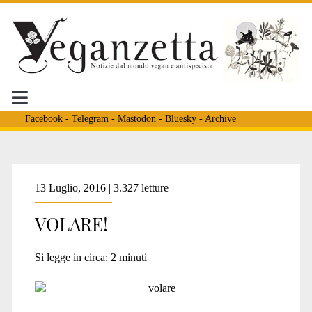
Facebook
-
Telegram
-
Mastodon
-
Bluesky
-
Archive
Tag:
13 Luglio, 2016 | 3.327 letture
VOLARE!
<span>fiere
Si legge in circa:
2
minuti
avicole</span>