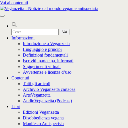
Vai ai contenuti
Cerca
per:
Informazioni
Introduzione a Veganzetta
Linguaggio e principi
Definizioni fondamentali
Iscriviti, partecipa, informati
Suggerimenti virtuali
Avvertenze e licenza d’uso
Contenuti
Tutti gli articoli
Archivio Veganzetta cartacea
ArteVeganzetta
AudioVeganzetta (Podcast)
Libri
Edizioni Veganzetta
Disobbedienza vegana
Manifesto Antispecista