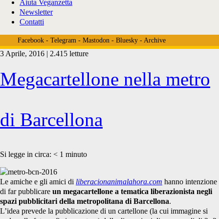
Aiuta Veganzetta
Newsletter
Contatti
Facebook
-
Telegram
-
Mastodon
-
Bluesky
-
Archive
3 Aprile, 2016 | 2.415 letture
Tag:
Megacartellone nella metro
<span>liberacionanimalaho
di Barcellona
Si legge in circa:
< 1
minuto
Le amiche e gli amici di
liberacionanimalahora.com
hanno intenzione
di far pubblicare
un megacartellone a tematica liberazionista negli
spazi pubblicitari della metropolitana di Barcellona
.
L’idea prevede la pubblicazione di un cartellone (la cui immagine si