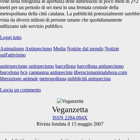
vede nella fotografia in apertura) delle dimensioni di poco medi di 2×2
metri per un periodo di sei mesi in una fermata centrale della
metropolitana della città catalana. La pubblicità potenzialmente sarebbe
vista da diversi milioni di persone umane che quotidianamente
utilizzano tale servizio pubblico.
Megacartellone
Leggi tutto
nella
Animalismo
Antispecismo
Media
Notizie dal mondo
Notizie
metro
sull'attivismo
di
Barcellona
antiespecismo
antispecismo
barcellona
barcellona antispecismo
barcelona
bcn
campagna antispecista
liberacionanimalahora.com
liberazione animale
metropolitana
pubblicità antispecista
Lascia un commento
Primary
Veganzetta
ISSN 2284-094X
Rivista fondata il 15 maggio 2007
Sidebar