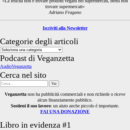
«La felicità non è trovare prodotti vegani nei supermercati, bensì non
trovare supermercati»
Adriano Fragano
Iscriviti alla Newsletter
Categorie degli articoli
Categorie
degli
Podcast di Veganzetta
articoli
AudioVeganzetta
Cerca nel sito
Cerca
per:
Veganzetta
non ha pubblicità commerciali e non richiede o riceve
alcun finanziamento pubblico.
Sostieni il suo lavoro
: un aiuto anche piccolo è importante.
FAI UNA DONAZIONE
Libro in evidenza #1