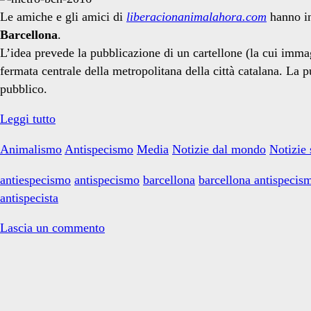
antispecismo</span>
Le amiche e gli amici di
liberacionanimalahora.com
hanno in
Barcellona
.
L’idea prevede la pubblicazione di un cartellone (la cui imma
fermata centrale della metropolitana della città catalana. La 
pubblico.
Megacartellone
Leggi tutto
nella
Animalismo
Antispecismo
Media
Notizie dal mondo
Notizie 
metro
di
antiespecismo
antispecismo
barcellona
barcellona antispecis
Barcellona
antispecista
Lascia un commento
Primary