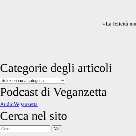
Sidebar
«La felicità no
Categorie degli articoli
Categorie
degli
Podcast di Veganzetta
articoli
AudioVeganzetta
Cerca nel sito
Cerca
per: