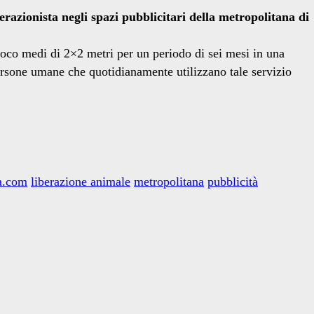
razionista negli spazi pubblicitari della metropolitana di
 poco medi di 2×2 metri per un periodo di sei mesi in una
persone umane che quotidianamente utilizzano tale servizio
a.com
liberazione animale
metropolitana
pubblicità