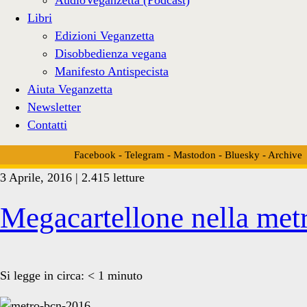
Libri
Edizioni Veganzetta
Disobbedienza vegana
Manifesto Antispecista
Aiuta Veganzetta
Newsletter
Contatti
Facebook
-
Telegram
-
Mastodon
-
Bluesky
-
Archive
3 Aprile, 2016 | 2.415 letture
Tag:
Megacartellone nella met
<span>barcellona
Si legge in circa:
< 1
minuto