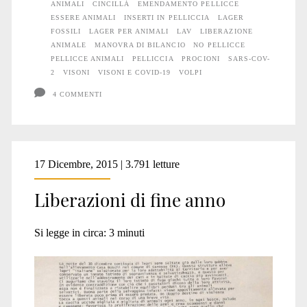
ANIMALI
CINCILLÀ
EMENDAMENTO PELLICCE
“da
ESSERE ANIMALI
INSERTI IN PELLICCIA
LAGER
FOSSILI
LAGER PER ANIMALI
LAV
LIBERAZIONE
pelliccia”
ANIMALE
MANOVRA DI BILANCIO
NO PELLICCE
PELLICCE ANIMALI
PELLICCIA
PROCIONI
SARS-COV-
in
2
VISONI
VISONI E COVID-19
VOLPI
Italia
4 COMMENTI
17 Dicembre, 2015 | 3.791 letture
Liberazioni di fine anno
Si legge in circa:
3
minuti