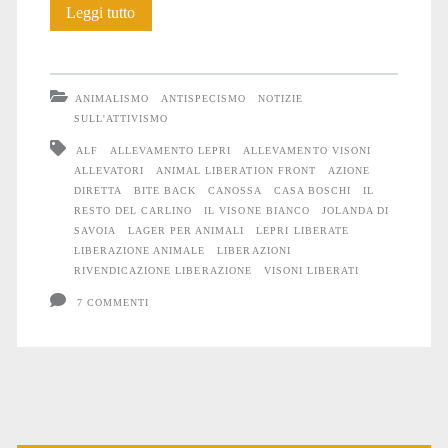
Liberazioni
Leggi tutto
di
fine
ANIMALISMO
ANTISPECISMO
NOTIZIE
anno
SULL'ATTIVISMO
ALF
ALLEVAMENTO LEPRI
ALLEVAMENTO VISONI
ALLEVATORI
ANIMAL LIBERATION FRONT
AZIONE
DIRETTA
BITE BACK
CANOSSA
CASA BOSCHI
IL
RESTO DEL CARLINO
IL VISONE BIANCO
JOLANDA DI
SAVOIA
LAGER PER ANIMALI
LEPRI LIBERATE
LIBERAZIONE ANIMALE
LIBERAZIONI
RIVENDICAZIONE LIBERAZIONE
VISONI LIBERATI
7 COMMENTI