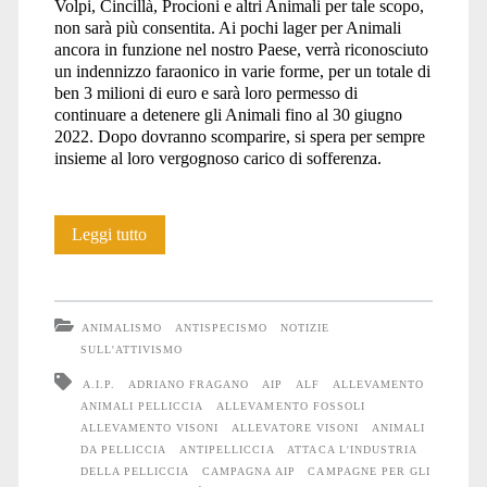
Volpi, Cincillà, Procioni e altri Animali per tale scopo,
non sarà più consentita. Ai pochi lager per Animali
ancora in funzione nel nostro Paese, verrà riconosciuto
un indennizzo faraonico in varie forme, per un totale di
ben 3 milioni di euro e sarà loro permesso di
continuare a detenere gli Animali fino al 30 giugno
2022. Dopo dovranno scomparire, si spera per sempre
insieme al loro vergognoso carico di sofferenza.
Pensieri
Leggi tutto
sulla
fine
ANIMALISMO
ANTISPECISMO
NOTIZIE
degli
SULL'ATTIVISMO
A.I.P.
ADRIANO FRAGANO
AIP
ALF
ALLEVAMENTO
allevamenti
ANIMALI PELLICCIA
ALLEVAMENTO FOSSOLI
di
ALLEVAMENTO VISONI
ALLEVATORE VISONI
ANIMALI
DA PELLICCIA
ANTIPELLICCIA
ATTACA L'INDUSTRIA
Animali
DELLA PELLICCIA
CAMPAGNA AIP
CAMPAGNE PER GLI