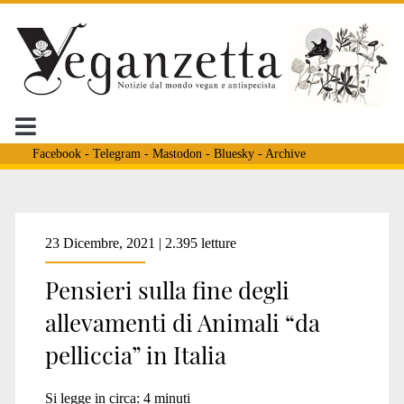
Facebook
-
Telegram
-
Mastodon
-
Bluesky
-
Archive
Tag:
23 Dicembre, 2021 | 2.395 letture
Pensieri sulla fine degli
<span>lager
allevamenti di Animali “da
pelliccia” in Italia
per
Si legge in circa:
4
minuti