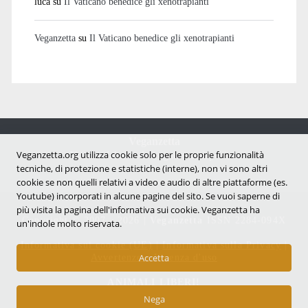
luca
su
Il Vaticano benedice gli xenotrapianti
Veganzetta
su
Il Vaticano benedice gli xenotrapianti
Veganzetta
Veganzetta.org utilizza cookie solo per le proprie funzionalità
Notizie dal mondo vegan e antispecista
tecniche, di protezione e statistiche (interne), non vi sono altri
cookie se non quelli relativi a video e audio di altre piattaforme (es.
Youtube) incorporati in alcune pagine del sito. Se vuoi saperne di
più visita la pagina dell'infornativa sui cookie. Veganzetta ha
Copyright © 2007 - 2026 |
Veganzetta
ISSN 2284-094X
un'indole molto riservata.
Informativa sui cookie (UE)
|
Informativa sulla Privacy
|
Accetta
Avvertenze e Licenza d'uso
ANIMALI LIBERI!
Nega