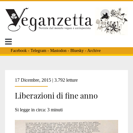
Facebook
-
Telegram
-
Mastodon
-
Bluesky
-
Archive
Tag:
17 Dicembre, 2015 | 3.792 letture
Liberazioni di fine anno
<span>canossa</span>
Si legge in circa:
3
minuti