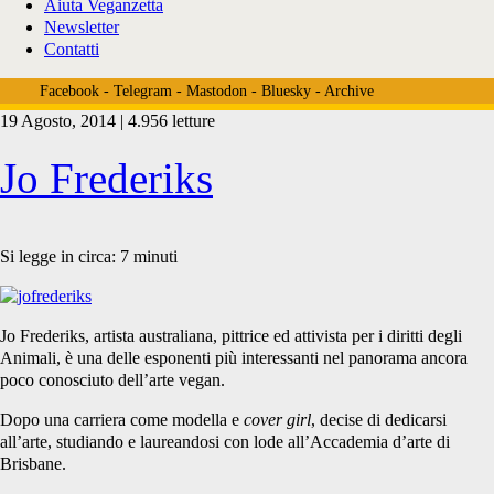
Aiuta Veganzetta
Newsletter
Contatti
Facebook
-
Telegram
-
Mastodon
-
Bluesky
-
Archive
19 Agosto, 2014 | 4.956 letture
Tag:
Jo Frederiks
<span>Julie
Si legge in circa:
7
minuti
McHenry</span>
Jo Frederiks, artista australiana, pittrice ed attivista per i diritti degli
Animali, è una delle esponenti più interessanti nel panorama ancora
poco conosciuto dell’arte vegan.
Dopo una carriera come modella e
cover girl
, decise di dedicarsi
all’arte, studiando e laureandosi con lode all’Accademia d’arte di
Brisbane.