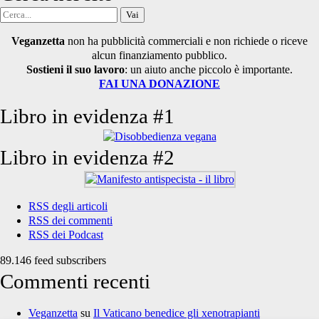
Cerca
per:
Veganzetta
non ha pubblicità commerciali e non richiede o riceve
alcun finanziamento pubblico.
Sostieni il suo lavoro
: un aiuto anche piccolo è importante.
FAI UNA DONAZIONE
Libro in evidenza #1
Libro in evidenza #2
RSS degli articoli
RSS dei commenti
RSS dei Podcast
89.146 feed subscribers
Commenti recenti
Veganzetta
su
Il Vaticano benedice gli xenotrapianti