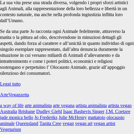
La sua vita prese una strada diversa, volgendo i propri sforzi artistici
agli Animali, alla rappresentazione della loro bellezza e libertà in un
contesto naturale, ma anche nella profonda ingiustizia inflitta loro
dall’Umano.
Se da una parte Jo racconta ogni Animale fedelmente, attraverso la
matita o la pittura ad olio, descrivendone in minuziosi dettagli gli
aspetti, dando forza al carattere e all’unicità in quanto individuo di ogni
singolo esemplare rappresentato, dall’altra denuncia duramente la
situazione in cui versano miliardi di Animali d’allevamento e da
intrattenimento e come i poteri politici, economici e religiosi
sostengano e perpetuino l’ Olocausto Animale, grazie all’appoggio
silenzioso dei consumatori.
Jo
Leggi tutto
Frederiks
ArteVeganzetta
a way of life
arte animalista
arte vegana
artista animalista
artista vegan
Australia
Brisbane
Dudley Giehl
Isaac Bashevis Singer
J.M. Coetzee
jade monica bello
Jo Frederiks
Julie McHenry
mattatoio
olocausto
animale
Queensland
Tanita Cree
vegan
vegan art
vegan artist
Vegetarism