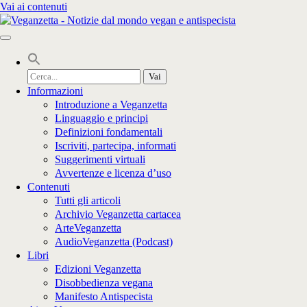
Vai ai contenuti
Cerca
per:
Informazioni
Introduzione a Veganzetta
Linguaggio e principi
Definizioni fondamentali
Iscriviti, partecipa, informati
Suggerimenti virtuali
Avvertenze e licenza d’uso
Contenuti
Tutti gli articoli
Archivio Veganzetta cartacea
ArteVeganzetta
AudioVeganzetta (Podcast)
Libri
Edizioni Veganzetta
Disobbedienza vegana
Manifesto Antispecista