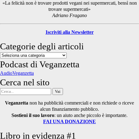
«La felicità non è trovare prodotti vegani nei supermercati, bensì non
trovare supermercati»
Adriano Fragano
Iscriviti alla Newsletter
Categorie degli articoli
Categorie
degli
Podcast di Veganzetta
articoli
AudioVeganzetta
Cerca nel sito
Cerca
per:
Veganzetta
non ha pubblicità commerciali e non richiede o riceve
alcun finanziamento pubblico.
Sostieni il suo lavoro
: un aiuto anche piccolo è importante.
FAI UNA DONAZIONE
Libro in evidenza #1