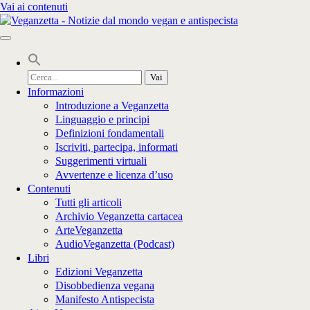
Vai ai contenuti
Cerca
per:
Informazioni
Introduzione a Veganzetta
Linguaggio e principi
Definizioni fondamentali
Iscriviti, partecipa, informati
Suggerimenti virtuali
Avvertenze e licenza d’uso
Contenuti
Tutti gli articoli
Archivio Veganzetta cartacea
ArteVeganzetta
AudioVeganzetta (Podcast)
Libri
Edizioni Veganzetta
Disobbedienza vegana
Manifesto Antispecista