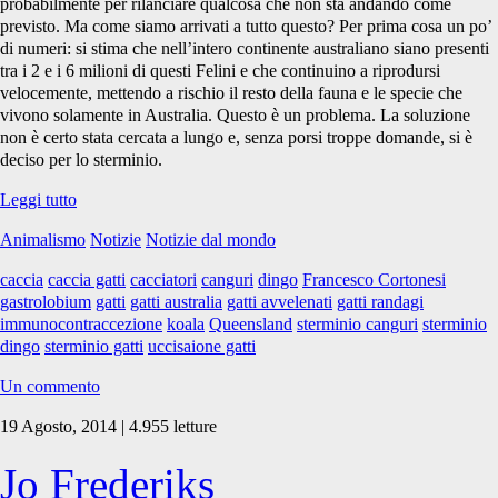
probabilmente per rilanciare qualcosa che non sta andando come
previsto. Ma come siamo arrivati a tutto questo? Per prima cosa un po’
di numeri: si stima che nell’intero continente australiano siano presenti
tra i 2 e i 6 milioni di questi Felini e che continuino a riprodursi
velocemente, mettendo a rischio il resto della fauna e le specie che
vivono solamente in Australia. Questo è un problema. La soluzione
non è certo stata cercata a lungo e, senza porsi troppe domande, si è
deciso per lo sterminio.
La
Leggi tutto
storia
Animalismo
Notizie
Notizie dal mondo
dello
sterminio
caccia
caccia gatti
cacciatori
canguri
dingo
Francesco Cortonesi
dei
gastrolobium
gatti
gatti australia
gatti avvelenati
gatti randagi
Gatti
immunocontraccezione
koala
Queensland
sterminio canguri
sterminio
in
dingo
sterminio gatti
uccisaione gatti
Australia
Un commento
19 Agosto, 2014 | 4.955 letture
Jo Frederiks