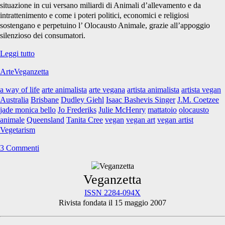
situazione in cui versano miliardi di Animali d’allevamento e da
intrattenimento e come i poteri politici, economici e religiosi
sostengano e perpetuino l’ Olocausto Animale, grazie all’appoggio
silenzioso dei consumatori.
Jo
Leggi tutto
Frederiks
ArteVeganzetta
a way of life
arte animalista
arte vegana
artista animalista
artista vegan
Australia
Brisbane
Dudley Giehl
Isaac Bashevis Singer
J.M. Coetzee
jade monica bello
Jo Frederiks
Julie McHenry
mattatoio
olocausto
animale
Queensland
Tanita Cree
vegan
vegan art
vegan artist
Vegetarism
3 Commenti
Primary
Veganzetta
ISSN 2284-094X
Rivista fondata il 15 maggio 2007
Sidebar