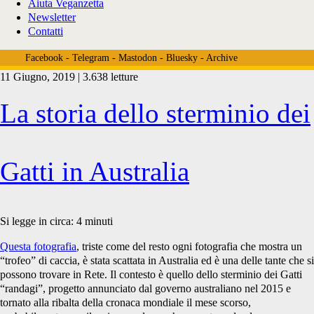
Aiuta Veganzetta
Newsletter
Contatti
Facebook
-
Telegram
-
Mastodon
-
Bluesky
-
Archive
11 Giugno, 2019 | 3.638 letture
Tag:
La storia dello sterminio dei
<span>Queensland</span>
Gatti in Australia
Si legge in circa:
4
minuti
Questa fotografia
, triste come del resto ogni fotografia che mostra un
“trofeo” di caccia, è stata scattata in Australia ed è una delle tante che si
possono trovare in Rete. Il contesto è quello dello sterminio dei Gatti
“randagi”, progetto annunciato dal governo australiano nel 2015 e
tornato alla ribalta della cronaca mondiale il mese scorso,