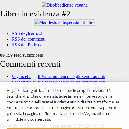
Libro in evidenza #2
RSS degli articoli
RSS dei commenti
RSS dei Podcast
89.159 feed subscribers
Commenti recenti
Veganzetta
su
Il Vaticano benedice gli xenotrapianti
Veganzetta
su
Il Vaticano benedice gli xenotrapianti
Paola Drog
su
Il Vaticano benedice gli xenotrapianti
Veganzetta.org utilizza cookie solo per le proprie funzionalità
luca
su
Il Vaticano benedice gli xenotrapianti
tecniche, di protezione e statistiche (interne), non vi sono altri
Veganzetta
su
Il Vaticano benedice gli xenotrapianti
cookie se non quelli relativi a video e audio di altre piattaforme (es.
Youtube) incorporati in alcune pagine del sito. Se vuoi saperne di
Veganzetta
più visita la pagina dell'infornativa sui cookie. Veganzetta ha
Notizie dal mondo vegan e antispecista
un'indole molto riservata.
Copyright © 2007 - 2026 |
Veganzetta
ISSN 2284-094X