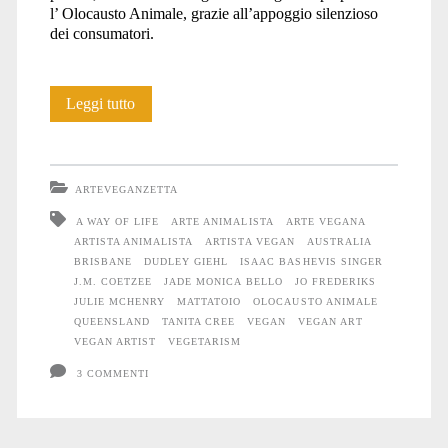
l’ Olocausto Animale, grazie all’appoggio silenzioso
dei consumatori.
Jo
Leggi tutto
Frederiks
ARTEVEGANZETTA
A WAY OF LIFE
ARTE ANIMALISTA
ARTE VEGANA
ARTISTA ANIMALISTA
ARTISTA VEGAN
AUSTRALIA
BRISBANE
DUDLEY GIEHL
ISAAC BASHEVIS SINGER
J.M. COETZEE
JADE MONICA BELLO
JO FREDERIKS
JULIE MCHENRY
MATTATOIO
OLOCAUSTO ANIMALE
QUEENSLAND
TANITA CREE
VEGAN
VEGAN ART
VEGAN ARTIST
VEGETARISM
3 COMMENTI