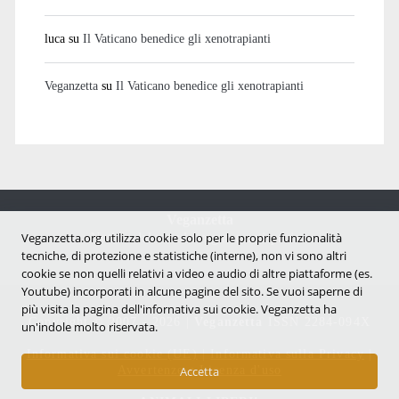
luca
su
Il Vaticano benedice gli xenotrapianti
Veganzetta
su
Il Vaticano benedice gli xenotrapianti
Veganzetta
Notizie dal mondo vegan e antispecista
Veganzetta.org utilizza cookie solo per le proprie funzionalità
tecniche, di protezione e statistiche (interne), non vi sono altri
cookie se non quelli relativi a video e audio di altre piattaforme (es.
Youtube) incorporati in alcune pagine del sito. Se vuoi saperne di
più visita la pagina dell'infornativa sui cookie. Veganzetta ha
Copyright © 2007 - 2026 |
Veganzetta
ISSN 2284-094X
un'indole molto riservata.
Informativa sui cookie (UE)
|
Informativa sulla Privacy
|
Avvertenze e Licenza d'uso
Accetta