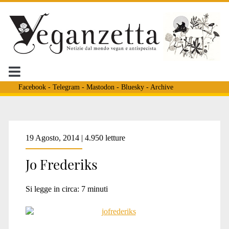
Facebook
-
Telegram
-
Mastodon
-
Bluesky
-
Archive
Tag:
19 Agosto, 2014 | 4.950 letture
Jo Frederiks
<span>Tanita
Si legge in circa:
7
minuti
Cree</span>