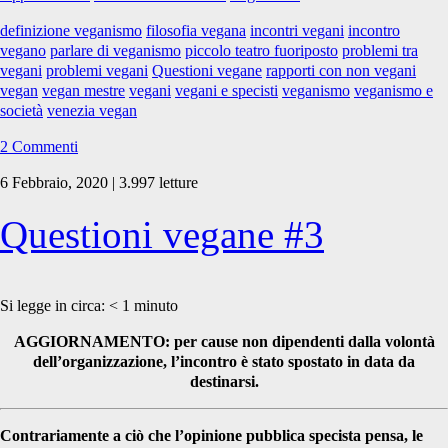
definizione veganismo
filosofia vegana
incontri vegani
incontro
vegano
parlare di veganismo
piccolo teatro fuoriposto
problemi tra
vegani
problemi vegani
Questioni vegane
rapporti con non vegani
vegan
vegan mestre
vegani
vegani e specisti
veganismo
veganismo e
società
venezia vegan
2 Commenti
6 Febbraio, 2020 | 3.997 letture
Questioni vegane #3
Si legge in circa:
< 1
minuto
AGGIORNAMENTO: per cause non dipendenti dalla volontà
dell’organizzazione, l’incontro è stato spostato in data da
destinarsi.
Contrariamente a ciò che l’opinione pubblica specista pensa, le