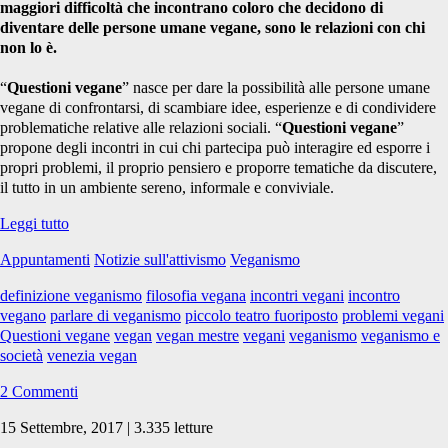
maggiori difficoltà che incontrano coloro che decidono di
diventare delle persone umane vegane, sono le relazioni con chi
non lo è.
“
Questioni vegane
” nasce per dare la possibilità alle persone umane
vegane di confrontarsi, di scambiare idee, esperienze e di condividere
problematiche relative alle relazioni sociali. “
Questioni vegane
”
propone degli incontri in cui chi partecipa può interagire ed esporre i
propri problemi, il proprio pensiero e proporre tematiche da discutere,
il tutto in un ambiente sereno, informale e conviviale.
Questioni
Leggi tutto
vegane
Appuntamenti
Notizie sull'attivismo
Veganismo
#3
definizione veganismo
filosofia vegana
incontri vegani
incontro
vegano
parlare di veganismo
piccolo teatro fuoriposto
problemi vegani
Questioni vegane
vegan
vegan mestre
vegani
veganismo
veganismo e
società
venezia vegan
2 Commenti
15 Settembre, 2017 | 3.335 letture