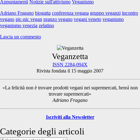
Appuntamenti
Notizie sull'attivismo
Veganismo
vegan
con
Adriano Fragano
biogatta
conferenza vegana
gruppo veganzi
incontro
confronto
vegano
pic-nic vegan
pranzo vegano
vegani veneto
veganismo
a
veganismo venezia
zelatino
Zelarino
(VE)
Lascia un commento
Primary
Veganzetta
ISSN 2284-094X
Rivista fondata il 15 maggio 2007
Sidebar
«La felicità non è trovare prodotti vegani nei supermercati, bensì non
trovare supermercati»
Adriano Fragano
Iscriviti alla Newsletter
Categorie degli articoli
Categorie