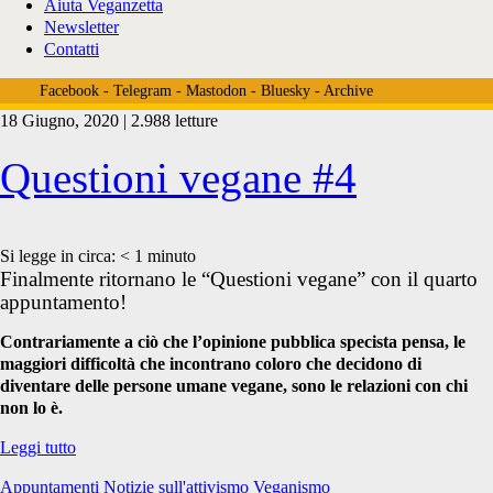
Aiuta Veganzetta
Newsletter
Contatti
Facebook
-
Telegram
-
Mastodon
-
Bluesky
-
Archive
18 Giugno, 2020 | 2.988 letture
Tag:
Questioni vegane #4
<span>incontro
Si legge in circa:
< 1
minuto
Finalmente ritornano le “Questioni vegane” con il quarto
appuntamento!
vegano</span>
Contrariamente a ciò che l’opinione pubblica specista pensa, le
maggiori difficoltà che incontrano coloro che decidono di
diventare delle persone umane vegane, sono le relazioni con chi
non lo è.
Questioni
Leggi tutto
vegane
Appuntamenti
Notizie sull'attivismo
Veganismo
#4