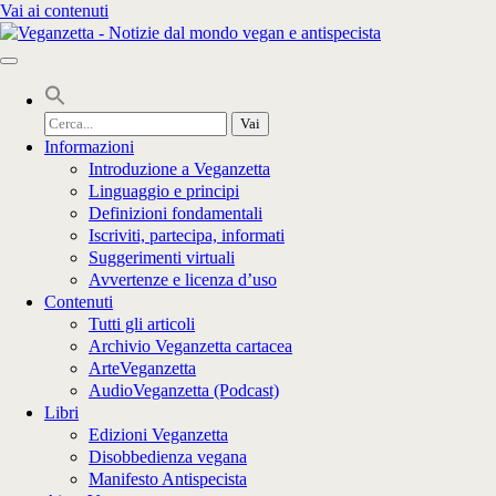
Vai ai contenuti
Cerca
per:
Informazioni
Introduzione a Veganzetta
Linguaggio e principi
Definizioni fondamentali
Iscriviti, partecipa, informati
Suggerimenti virtuali
Avvertenze e licenza d’uso
Contenuti
Tutti gli articoli
Archivio Veganzetta cartacea
ArteVeganzetta
AudioVeganzetta (Podcast)
Libri
Edizioni Veganzetta
Disobbedienza vegana
Manifesto Antispecista