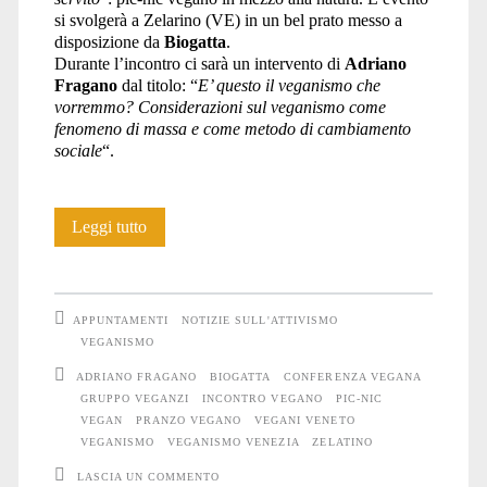
si svolgerà a Zelarino (VE) in un bel prato messo a
disposizione da
Biogatta
.
Durante l’incontro ci sarà un intervento di
Adriano
Fragano
dal titolo: “
E’ questo il veganismo che
vorremmo? Considerazioni sul veganismo come
fenomeno di massa e come metodo di cambiamento
sociale
“.
Pic-
Leggi tutto
nic
vegan
APPUNTAMENTI
NOTIZIE SULL'ATTIVISMO
con
VEGANISMO
ADRIANO FRAGANO
BIOGATTA
CONFERENZA VEGANA
confronto
GRUPPO VEGANZI
INCONTRO VEGANO
PIC-NIC
a
VEGAN
PRANZO VEGANO
VEGANI VENETO
VEGANISMO
VEGANISMO VENEZIA
ZELATINO
Zelarino
LASCIA UN COMMENTO