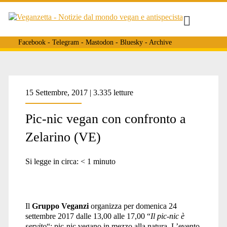
Facebook
-
Telegram
-
Mastodon
-
Bluesky
-
Archive
Tag:
15 Settembre, 2017 | 3.335 letture
Pic-nic vegan con confronto a
<span>pranzo
Zelarino (VE)
vegano</span>
Si legge in circa:
< 1
minuto
Il
Gruppo Veganzi
organizza per domenica 24
settembre 2017 dalle 13,00 alle 17,00 “
Il pic-nic è
servito
“: pic-nic vegano in mezzo alla natura. L’evento