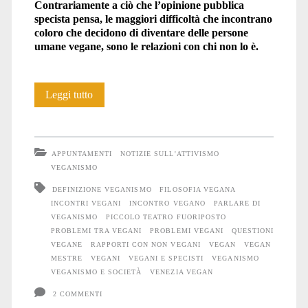
Contrariamente a ciò che l’opinione pubblica
specista pensa, le maggiori difficoltà che incontrano
coloro che decidono di diventare delle persone
umane vegane, sono le relazioni con chi non lo è.
Questioni
Leggi tutto
vegane
#4
APPUNTAMENTI
NOTIZIE SULL'ATTIVISMO
VEGANISMO
DEFINIZIONE VEGANISMO
FILOSOFIA VEGANA
INCONTRI VEGANI
INCONTRO VEGANO
PARLARE DI
VEGANISMO
PICCOLO TEATRO FUORIPOSTO
PROBLEMI TRA VEGANI
PROBLEMI VEGANI
QUESTIONI
VEGANE
RAPPORTI CON NON VEGANI
VEGAN
VEGAN
MESTRE
VEGANI
VEGANI E SPECISTI
VEGANISMO
VEGANISMO E SOCIETÀ
VENEZIA VEGAN
2 COMMENTI