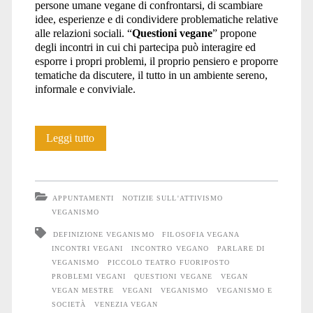
persone umane vegane di confrontarsi, di scambiare
idee, esperienze e di condividere problematiche relative
alle relazioni sociali. “
Questioni vegane
” propone
degli incontri in cui chi partecipa può interagire ed
esporre i propri problemi, il proprio pensiero e proporre
tematiche da discutere, il tutto in un ambiente sereno,
informale e conviviale.
Questioni
Leggi tutto
vegane
#3
APPUNTAMENTI
NOTIZIE SULL'ATTIVISMO
VEGANISMO
DEFINIZIONE VEGANISMO
FILOSOFIA VEGANA
INCONTRI VEGANI
INCONTRO VEGANO
PARLARE DI
VEGANISMO
PICCOLO TEATRO FUORIPOSTO
PROBLEMI VEGANI
QUESTIONI VEGANE
VEGAN
VEGAN MESTRE
VEGANI
VEGANISMO
VEGANISMO E
SOCIETÀ
VENEZIA VEGAN