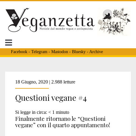
Facebook
-
Telegram
-
Mastodon
-
Bluesky
-
Archive
Tag:
18 Giugno, 2020 | 2.988 letture
Questioni vegane #4
<span>vegan
Si legge in circa:
< 1
minuto
Finalmente ritornano le “Questioni
mestre</span>
vegane” con il quarto appuntamento!