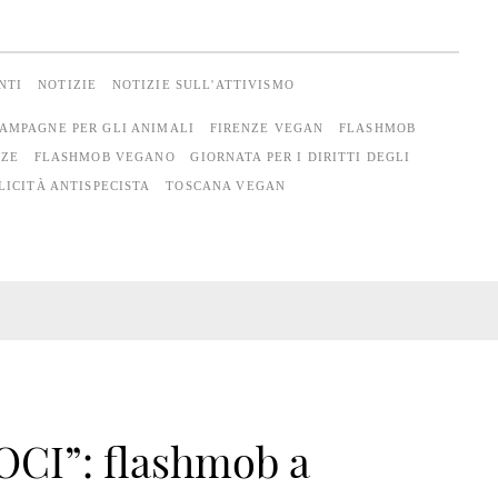
NTI
NOTIZIE
NOTIZIE SULL'ATTIVISMO
AMPAGNE PER GLI ANIMALI
FIRENZE VEGAN
FLASHMOB
NZE
FLASHMOB VEGANO
GIORNATA PER I DIRITTI DEGLI
LICITÀ ANTISPECISTA
TOSCANA VEGAN
I”: flashmob a