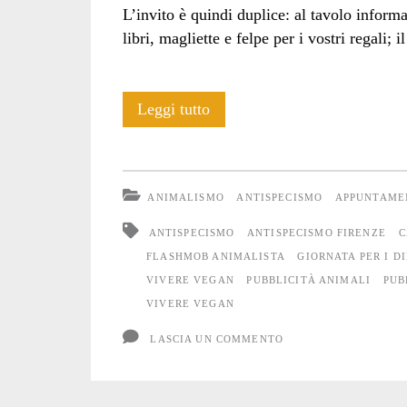
L’invito è quindi duplice: al tavolo informa
libri, magliette e felpe per i vostri regali;
“IMMEDESIMIAMOCI”:
Leggi tutto
flashmob
a
ANIMALISMO
ANTISPECISMO
APPUNTAME
Firenze
ANTISPECISMO
ANTISPECISMO FIRENZE
C
FLASHMOB ANIMALISTA
GIORNATA PER I D
VIVERE VEGAN
PUBBLICITÀ ANIMALI
PUB
VIVERE VEGAN
LASCIA UN COMMENTO