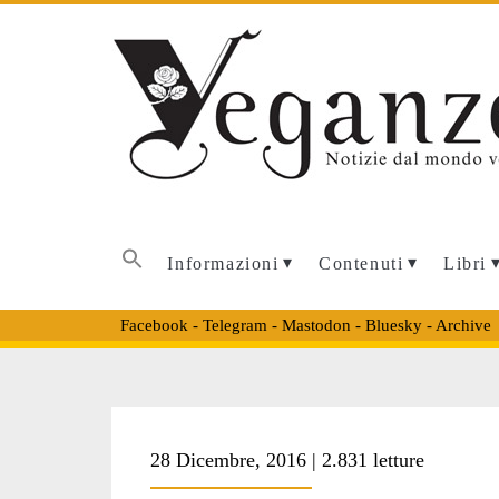
Informazioni
Contenuti
Libri
Facebook
-
Telegram
-
Mastodon
-
Bluesky
-
Archive
Tag:
28 Dicembre, 2016 | 2.831 letture
<span>Giornata