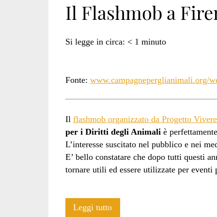
Il Flashmob a Firen
per
Si legge in circa:
< 1
minuto
i
Fonte:
www.campagneperglianimali.org/web
Il
flashmob organizzato da Progetto Viver
diritti
per i Diritti degli Animali
è perfettamente 
L’interesse suscitato nel pubblico e nei me
E’ bello constatare che dopo tutti questi an
degli
tornare utili ed essere utilizzate per eventi 
Il
Leggi tutto