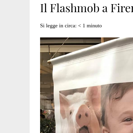
Il Flashmob a Firen
vegano</span>
Si legge in circa:
< 1
minuto