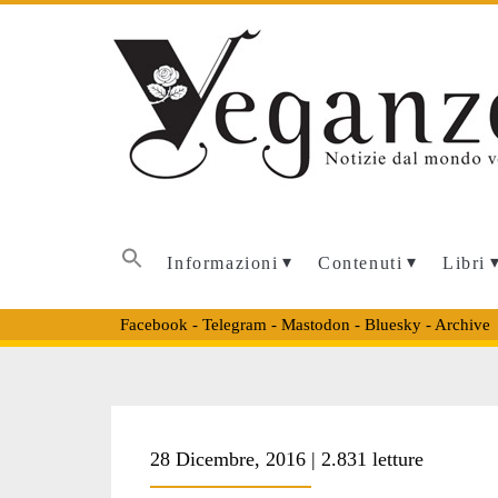
Informazioni
Contenuti
Libri
Facebook
-
Telegram
-
Mastodon
-
Bluesky
-
Archive
Tag:
28 Dicembre, 2016 | 2.831 letture
<span>flashmob