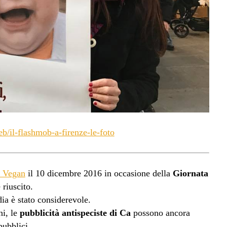
/il-flashmob-a-firenze-le-foto
e Vegan
il 10 dicembre 2016 in occasione della
Giornata
riuscito.
dia è stato considerevole.
ni, le
pubblicità antispeciste di Ca
possono ancora
pubblici.