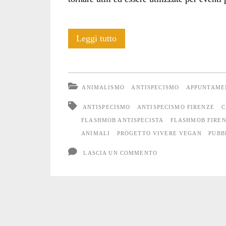
Il
Leggi tutto
Flashmob
a
ANIMALISMO
ANTISPECISMO
APPUNTAME
Firenze:
ANTISPECISMO
ANTISPECISMO FIRENZE
C
le
FLASHMOB ANTISPECISTA
FLASHMOB FIRE
ANIMALI
PROGETTO VIVERE VEGAN
PUBB
foto
LASCIA UN COMMENTO