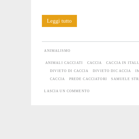
Quanto
Leggi tutto
uccide
realmente
ANIMALISMO
il
ANIMALI CACCIATI
CACCIA
CACCIA IN ITAL
cacciatore?
DIVIETO DI CACCIA
DIVIETO DIC ACCIA
I
CACCIA
PREDE CACCIATORI
SAMUELE STR
LASCIA UN COMMENTO