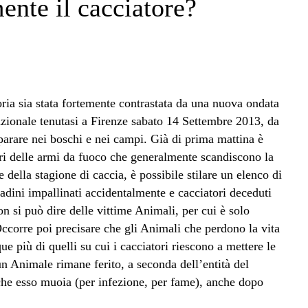
ente il cacciatore?
oria sia stata fortemente contrastata da una nuova ondata
zionale tenutasi a Firenze sabato 14 Settembre 2013, da
sparare nei boschi e nei campi. Già di prima mattina è
ari delle armi da fuoco che generalmente scandiscono la
della stagione di caccia, è possibile stilare un elenco di
dini impallinati accidentalmente e cacciatori deceduti
non si può dire delle vittime Animali, per cui è solo
ccorre poi precisare che gli Animali che perdono la vita
e più di quelli su cui i cacciatori riescono a mettere le
un Animale rimane ferito, a seconda dell’entità del
 che esso muoia (per infezione, per fame), anche dopo