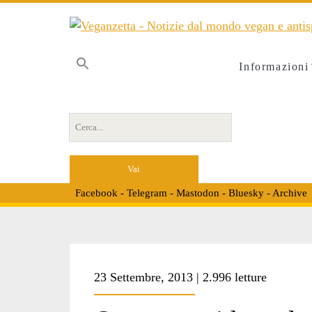
Informazioni
Cerca per:
Facebook
-
Telegram
-
Mastodon
-
Bluesky
-
Archive
Tag:
23 Settembre, 2013 | 2.996 letture
<span>divieto