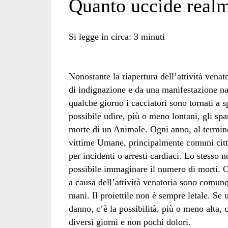
Quanto uccide realm
di
Si legge in circa:
3
minuti
Nonostante la riapertura dell’attività venat
caccia</span>
di indignazione e da una manifestazione na
qualche giorno i cacciatori sono tornati a 
possibile udire, più o meno lontani, gli sp
morte di un Animale. Ogni anno, al termine 
vittime Umane, principalmente comuni citta
per incidenti o arresti cardiaci. Lo stesso 
possibile immaginare il numero di morti. O
a causa dell’attività venatoria sono comunqu
mani. Il proiettile non è sempre letale. Se 
danno, c’è la possibilità, più o meno alta,
diversi giorni e non pochi dolori.