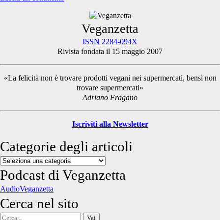
Primary
Veganzetta
ISSN 2284-094X
Rivista fondata il 15 maggio 2007
Sidebar
«La felicità non è trovare prodotti vegani nei supermercati, bensì non
trovare supermercati»
Adriano Fragano
Iscriviti alla Newsletter
Categorie degli articoli
Categorie
degli
Podcast di Veganzetta
articoli
AudioVeganzetta
Cerca nel sito
Cerca