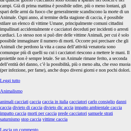
campi. Già di prima mattina è possibile udire, più o meno lontani, gli
spari delle armi da fuoco che generalmente scandiscono la morte di un
Animale. Ogni anno, al termine della stagione di caccia, è possibile
stilare un elenco di vittime Umane, principalmente comuni cittadini
impallinati accidentalmente e cacciatori deceduti per incidenti o arresti
cardiaci. Lo stesso non si può dire delle vittime Animali, per cui è solo
possibile immaginare il numero di morti. Occorre poi precisare che gli
Animali che perdono la vita a causa dell’attività venatoria sono
comunque più di quelli su cui i cacciatori riescono a mettere le mani. Il
proiettile non è sempre letale. Se un Animale rimane ferito, a seconda
dell’entità del danno, c’è la possibilità, più o meno alta, che esso muoia
(per infezione, per fame), anche dopo diversi giorni e non pochi dolori.
Quanto
Leggi tutto
uccide
Animalismo
realmente
il
animali cacciati
caccia
caccia in italia
cacciatori
carlo consiglio
danni
cacciatore?
caccia
divieto di caccia
divieto dic accia
impatto ambientale caccia
impatto caccia
morti per caccia
prede cacciatori
samuele strati
saturnismo
stop caccia
vittime caccia
Lascia un commento