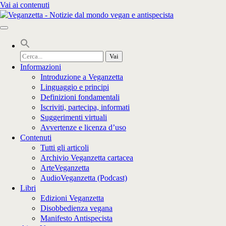
Vai ai contenuti
Cerca
per:
Informazioni
Introduzione a Veganzetta
Linguaggio e principi
Definizioni fondamentali
Iscriviti, partecipa, informati
Suggerimenti virtuali
Avvertenze e licenza d’uso
Contenuti
Tutti gli articoli
Archivio Veganzetta cartacea
ArteVeganzetta
AudioVeganzetta (Podcast)
Libri
Edizioni Veganzetta
Disobbedienza vegana
Manifesto Antispecista