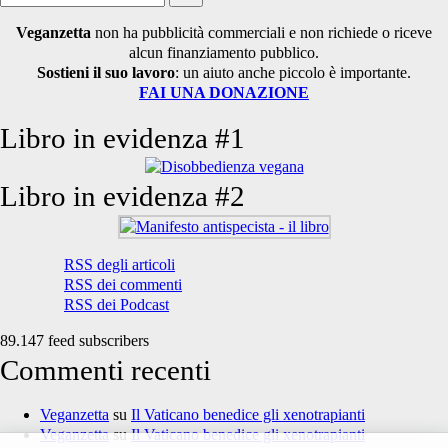
per:
Veganzetta
non ha pubblicità commerciali e non richiede o riceve
alcun finanziamento pubblico.
Sostieni il suo lavoro
: un aiuto anche piccolo è importante.
FAI UNA DONAZIONE
Libro in evidenza #1
Libro in evidenza #2
RSS degli articoli
RSS dei commenti
RSS dei Podcast
89.147 feed subscribers
Commenti recenti
Veganzetta
su
Il Vaticano benedice gli xenotrapianti
Veganzetta
su
Il Vaticano benedice gli xenotrapianti