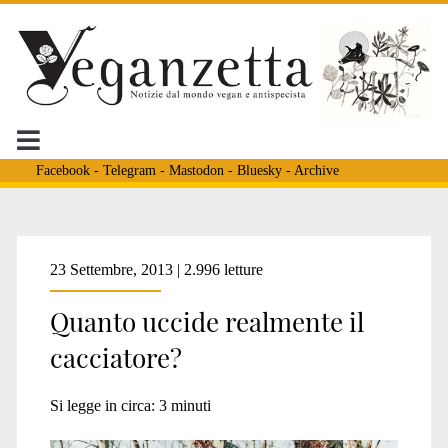
Facebook
-
Telegram
-
Mastodon
-
Bluesky
-
Archive
Tag:
23 Settembre, 2013 | 2.996 letture
Quanto uccide realmente il
<span>samuele
cacciatore?
strati</span>
Si legge in circa:
3
minuti