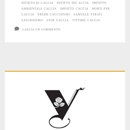
DIVIETO DI CACCIA
DIVIETO DIC ACCIA
IMPATTO
AMBIENTALE CACCIA
IMPATTO CACCIA
MORTI PER
CACCIA
PREDE CACCIATORI
SAMUELE STRATI
SATURNISMO
STOP CACCIA
VITTIME CACCIA
LASCIA UN COMMENTO
Primary
Sidebar