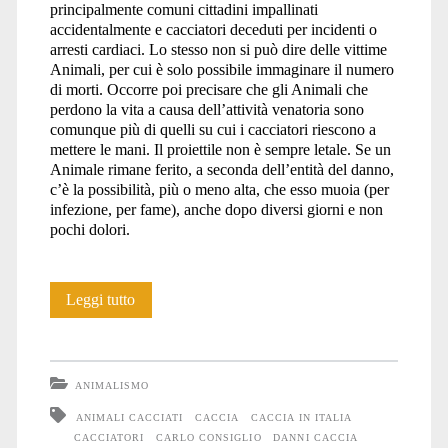
principalmente comuni cittadini impallinati
accidentalmente e cacciatori deceduti per incidenti o
arresti cardiaci. Lo stesso non si può dire delle vittime
Animali, per cui è solo possibile immaginare il numero
di morti. Occorre poi precisare che gli Animali che
perdono la vita a causa dell’attività venatoria sono
comunque più di quelli su cui i cacciatori riescono a
mettere le mani. Il proiettile non è sempre letale. Se un
Animale rimane ferito, a seconda dell’entità del danno,
c’è la possibilità, più o meno alta, che esso muoia (per
infezione, per fame), anche dopo diversi giorni e non
pochi dolori.
Quanto
Leggi tutto
uccide
realmente
ANIMALISMO
il
ANIMALI CACCIATI
CACCIA
CACCIA IN ITALIA
CACCIATORI
CARLO CONSIGLIO
DANNI CACCIA
cacciatore?