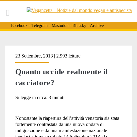
Facebook
-
Telegram
-
Mastodon
-
Bluesky
-
Archive
Tag:
23 Settembre, 2013 | 2.993 letture
Quanto uccide realmente il
<span>morti
cacciatore?
per
Si legge in circa:
3
minuti
Nonostante la riapertura dell’attività venatoria sia stata
caccia</span>
fortemente contrastata da una nuova ondata di
indignazione e da una manifestazione nazionale
tenutasi a Firenze sabato 14 Settembre 2013, da