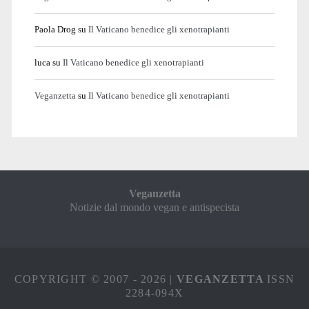
Paola Drog
su
Il Vaticano benedice gli xenotrapianti
luca
su
Il Vaticano benedice gli xenotrapianti
Veganzetta
su
Il Vaticano benedice gli xenotrapianti
Veganzetta
Notizie dal mondo vegan e antispecista
COPYRIGHT © 2007 - 2026 |
VEGANZETTA
ISSN
2284-094X