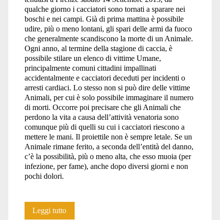
qualche giorno i cacciatori sono tornati a sparare nei
boschi e nei campi. Già di prima mattina è possibile
udire, più o meno lontani, gli spari delle armi da fuoco
che generalmente scandiscono la morte di un Animale.
Ogni anno, al termine della stagione di caccia, è
possibile stilare un elenco di vittime Umane,
principalmente comuni cittadini impallinati
accidentalmente e cacciatori deceduti per incidenti o
arresti cardiaci. Lo stesso non si può dire delle vittime
Animali, per cui è solo possibile immaginare il numero
di morti. Occorre poi precisare che gli Animali che
perdono la vita a causa dell’attività venatoria sono
comunque più di quelli su cui i cacciatori riescono a
mettere le mani. Il proiettile non è sempre letale. Se un
Animale rimane ferito, a seconda dell’entità del danno,
c’è la possibilità, più o meno alta, che esso muoia (per
infezione, per fame), anche dopo diversi giorni e non
pochi dolori.
Quanto
Leggi tutto