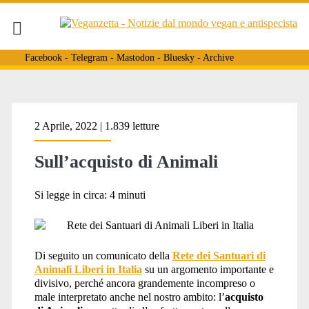
Facebook
-
Telegram
-
Mastodon
-
Bluesky
-
Archive
Tag:
2 Aprile, 2022 | 1.839 letture
Sull’acquisto di Animali
<span>commpravendita
Si legge in circa:
4
minuti
animali</span>
Di seguito un comunicato della
Rete dei Santuari di
Animali Liberi in Italia
su un argomento importante e
divisivo, perché ancora grandemente incompreso o
male interpretato anche nel nostro ambito: l’
acquisto