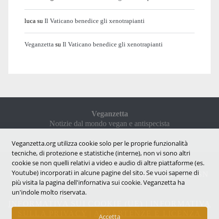
luca
su
Il Vaticano benedice gli xenotrapianti
Veganzetta
su
Il Vaticano benedice gli xenotrapianti
Veganzetta
Notizie dal mondo vegan e antispecista
Veganzetta.org utilizza cookie solo per le proprie funzionalità
tecniche, di protezione e statistiche (interne), non vi sono altri
cookie se non quelli relativi a video e audio di altre piattaforme (es.
Youtube) incorporati in alcune pagine del sito. Se vuoi saperne di
COPYRIGHT © 2007 - 2026 |
VEGANZETTA
ISSN
più visita la pagina dell'infornativa sui cookie. Veganzetta ha
2284-094X
un'indole molto riservata.
INFORMATIVA SUI COOKIE (UE)
|
INFORMATIVA
SULLA PRIVACY
|
AVVERTENZE E LICENZA
Accetta