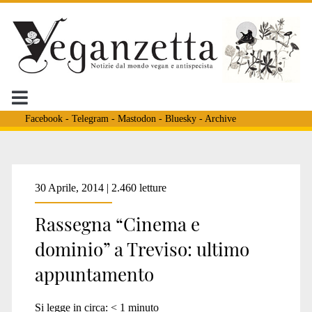
Facebook
-
Telegram
-
Mastodon
-
Bluesky
-
Archive
Tag:
30 Aprile, 2014 | 2.460 letture
Rassegna “Cinema e
<span>cineforum
dominio” a Treviso: ultimo
appuntamento
treviso</span>
Si legge in circa:
< 1
minuto