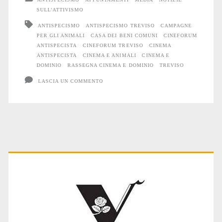
dominio”
SULL'ATTIVISMO
ANTISPECISMO
ANTISPECISMO TREVISO
CAMPAGNE
a
PER GLI ANIMALI
CASA DEI BENI COMUNI
CINEFORUM
Treviso:
ANTISPECISTA
CINEFORUM TREVISO
CINEMA
ANTISPECISTA
CINEMA E ANIMALI
CINEMA E
ultimo
DOMINIO
RASSEGNA CINEMA E DOMINIO
TREVISO
appuntamento
LASCIA UN COMMENTO
Primary
Sidebar