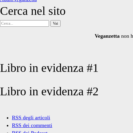
Cerca nel sito
Cerca
per:
Veganzetta
non h
Libro in evidenza #1
Libro in evidenza #2
RSS degli articoli
RSS dei commenti
RSS dei Podcast