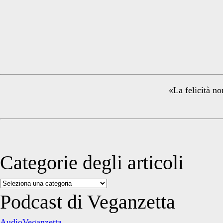
Primary
Sidebar
«La felicità no
Categorie degli articoli
Categorie
degli
Podcast di Veganzetta
articoli
AudioVeganzetta