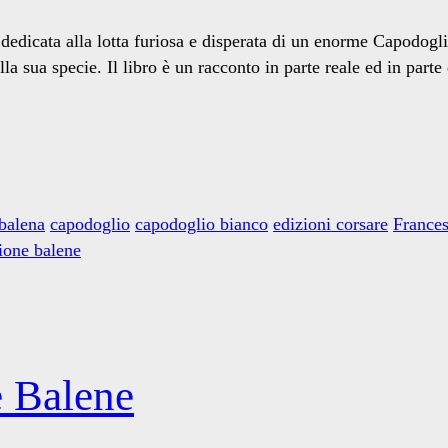
 dedicata alla lotta furiosa e disperata di un enorme Capodogl
 sua specie. Il libro è un racconto in parte reale ed in parte 
 balena
capodoglio
capodoglio bianco
edizioni corsare
Frances
ione balene
e Balene