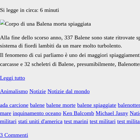
Si legge in circa:
6
minuti
Alla fine dello scorso anno, 337 Balene sono state ritrovate sp
sistema di fiordi lambiti da un mare molto turbolento.
Il fenomeno di cui parliamo è uno dei maggiori spiaggiamenti 
carcasse e 32 scheletri di Balene, presumibilmente, Balenotter
L’olocausto
Leggi tutto
acustico
Animalismo
Notizie
Notizie dal mondo
delle
Balene
ada carcione
balene
balene morte
balene spiaggiate
balenotte
mare
inquinamento oceano
Ken Balcomb
Michael Jasny
Nati
militari
stati uniti d'america
test marini
test militari
test milita
3 Commenti