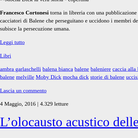
Francesco Cortonesi
torna in libreria con una pubblicazione
cacciatori di Balene che perseguitano e uccidono i membri della
subisce la persecuzione umana.
Libri:
Leggi tutto
MOCHA
Libri
DICK
la
ambra garlaschelli
balena bianca
balene
baleniere
caccia alla
vera
balene
melville
Moby Dick
mocha dick
storie di balene
uccis
storia
Lascia un commento
4 Maggio, 2016 | 4.329 letture
L’olocausto acustico dell