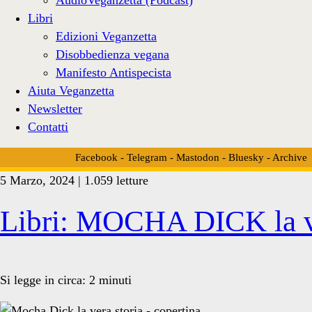
Libri
Edizioni Veganzetta
Disobbedienza vegana
Manifesto Antispecista
Aiuta Veganzetta
Newsletter
Contatti
Facebook
-
Telegram
-
Mastodon
-
Bluesky
-
Archive
5 Marzo, 2024 | 1.059 letture
Tag:
Libri: MOCHA DICK la ve
<span>capodoglio</span
Si legge in circa:
2
minuti