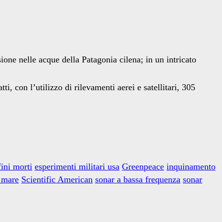
sione nelle acque della Patagonia cilena; in un intricato
tti, con l’utilizzo di rilevamenti aerei e satellitari, 305
fini morti
esperimenti militari usa
Greenpeace
inquinamento
l mare
Scientific American
sonar a bassa frequenza
sonar