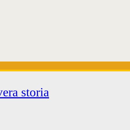
ra storia
>