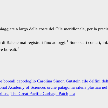
iaggiate a largo delle coste del Cile meridionale, per la preci
1
di Balene mai registrati fino ad oggi.
Sono stati contati, infa
2
e boreali.
re boreali
capodoglio
Carolina Simon Gutstein
cile
delfini
del
onal Academy of Sciences
orche
patagonia cilena
plastica ne
ri usa
The Great Pacific Garbage Patch
usa