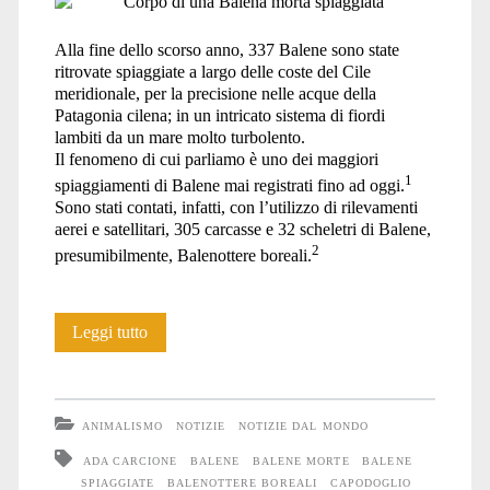
mare</span>
Alla fine dello scorso anno, 337 Balene sono state
ritrovate spiaggiate a largo delle coste del Cile
meridionale, per la precisione nelle acque della
Patagonia cilena; in un intricato sistema di fiordi
lambiti da un mare molto turbolento.
Il fenomeno di cui parliamo è uno dei maggiori
1
spiaggiamenti di Balene mai registrati fino ad oggi.
Sono stati contati, infatti, con l’utilizzo di rilevamenti
aerei e satellitari, 305 carcasse e 32 scheletri di Balene,
2
presumibilmente, Balenottere boreali.
L’olocausto
Leggi tutto
acustico
delle
ANIMALISMO
NOTIZIE
NOTIZIE DAL MONDO
Balene
ADA CARCIONE
BALENE
BALENE MORTE
BALENE
SPIAGGIATE
BALENOTTERE BOREALI
CAPODOGLIO