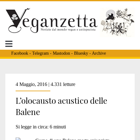
Facebook
-
Telegram
-
Mastodon
-
Bluesky
-
Archive
Tag:
4 Maggio, 2016 | 4.331 letture
L’olocausto acustico delle
<span>plastica
Balene
nel
Si legge in circa:
6
minuti