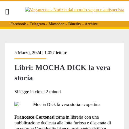
Facebook
-
Telegram
-
Mastodon
-
Bluesky
-
Archive
Tag:
5 Marzo, 2024 | 1.057 letture
Libri: MOCHA DICK la vera
<span>Herman
storia
Melville</span>
Si legge in circa:
2
minuti
Francesco Cortonesi
torna in libreria con una
pubblicazione dedicata alla lotta furiosa e disperata di
un enorme Capodoglio bianco, realmente esistito e