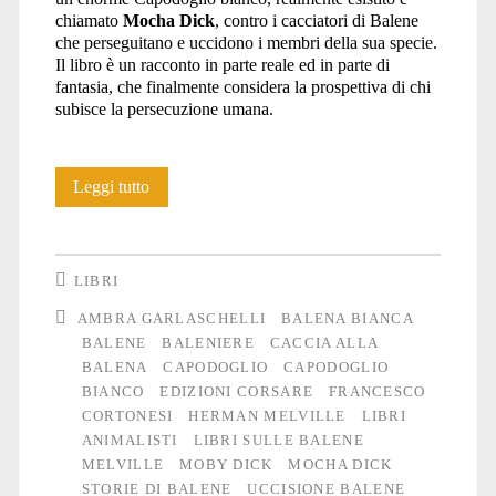
chiamato
Mocha Dick
, contro i cacciatori di Balene
che perseguitano e uccidono i membri della sua specie.
Il libro è un racconto in parte reale ed in parte di
fantasia, che finalmente considera la prospettiva di chi
subisce la persecuzione umana.
Libri:
Leggi tutto
MOCHA
DICK
LIBRI
la
AMBRA GARLASCHELLI
BALENA BIANCA
BALENE
BALENIERE
CACCIA ALLA
vera
BALENA
CAPODOGLIO
CAPODOGLIO
storia
BIANCO
EDIZIONI CORSARE
FRANCESCO
CORTONESI
HERMAN MELVILLE
LIBRI
ANIMALISTI
LIBRI SULLE BALENE
MELVILLE
MOBY DICK
MOCHA DICK
STORIE DI BALENE
UCCISIONE BALENE