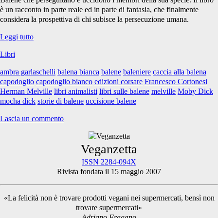
è un racconto in parte reale ed in parte di fantasia, che finalmente
considera la prospettiva di chi subisce la persecuzione umana.
Libri:
Leggi tutto
MOCHA
Libri
DICK
la
ambra garlaschelli
balena bianca
balene
baleniere
caccia alla balena
vera
capodoglio
capodoglio bianco
edizioni corsare
Francesco Cortonesi
storia
Herman Melville
libri animalisti
libri sulle balene
melville
Moby Dick
mocha dick
storie di balene
uccisione balene
Lascia un commento
Primary
Veganzetta
ISSN 2284-094X
Rivista fondata il 15 maggio 2007
Sidebar
«La felicità non è trovare prodotti vegani nei supermercati, bensì non
trovare supermercati»
Adriano Fragano