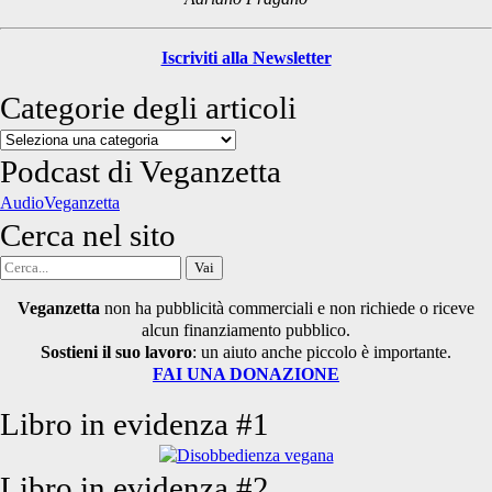
Iscriviti alla Newsletter
Categorie degli articoli
Categorie
degli
Podcast di Veganzetta
articoli
AudioVeganzetta
Cerca nel sito
Cerca
per:
Veganzetta
non ha pubblicità commerciali e non richiede o riceve
alcun finanziamento pubblico.
Sostieni il suo lavoro
: un aiuto anche piccolo è importante.
FAI UNA DONAZIONE
Libro in evidenza #1
Libro in evidenza #2