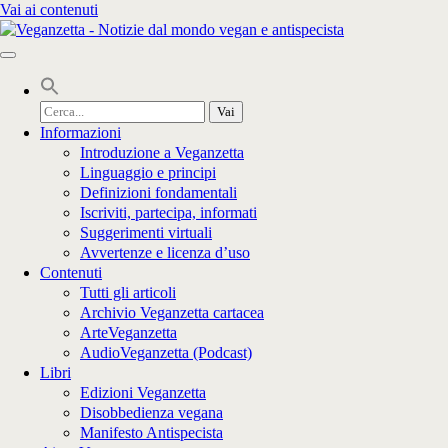
Vai ai contenuti
Cerca
per:
Informazioni
Introduzione a Veganzetta
Linguaggio e principi
Definizioni fondamentali
Iscriviti, partecipa, informati
Suggerimenti virtuali
Avvertenze e licenza d’uso
Contenuti
Tutti gli articoli
Archivio Veganzetta cartacea
ArteVeganzetta
AudioVeganzetta (Podcast)
Libri
Edizioni Veganzetta
Disobbedienza vegana
Manifesto Antispecista