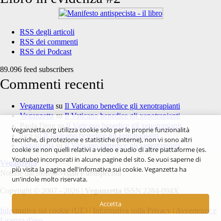
RSS degli articoli
RSS dei commenti
RSS dei Podcast
89.096 feed subscribers
Commenti recenti
Veganzetta
su
Il Vaticano benedice gli xenotrapianti
Veganzetta
su
Il Vaticano benedice gli xenotrapianti
Paola Drog
su
Il Vaticano benedice gli xenotrapianti
Veganzetta.org utilizza cookie solo per le proprie funzionalità
luca
su
Il Vaticano benedice gli xenotrapianti
tecniche, di protezione e statistiche (interne), non vi sono altri
Veganzetta
su
Il Vaticano benedice gli xenotrapianti
cookie se non quelli relativi a video e audio di altre piattaforme (es.
Youtube) incorporati in alcune pagine del sito. Se vuoi saperne di
Veganzetta
più visita la pagina dell'infornativa sui cookie. Veganzetta ha
Notizie dal mondo vegan e antispecista
un'indole molto riservata.
Copyright © 2007 - 2026 |
Veganzetta
ISSN 2284-094X
Accetta
Informativa sui cookie (UE)
|
Informativa sulla Privacy
|
Avvertenze e
Licenza d'uso