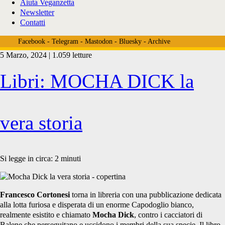
Aiuta Veganzetta
Newsletter
Contatti
Facebook
-
Telegram
-
Mastodon
-
Bluesky
-
Archive
5 Marzo, 2024 | 1.059 letture
Tag:
Libri: MOCHA DICK la
<span>ambra
vera storia
garlaschelli</span>
Si legge in circa:
2
minuti
Francesco Cortonesi
torna in libreria con una pubblicazione dedicata
alla lotta furiosa e disperata di un enorme Capodoglio bianco,
realmente esistito e chiamato
Mocha Dick
, contro i cacciatori di
Balene che perseguitano e uccidono i membri della sua specie. Il libro