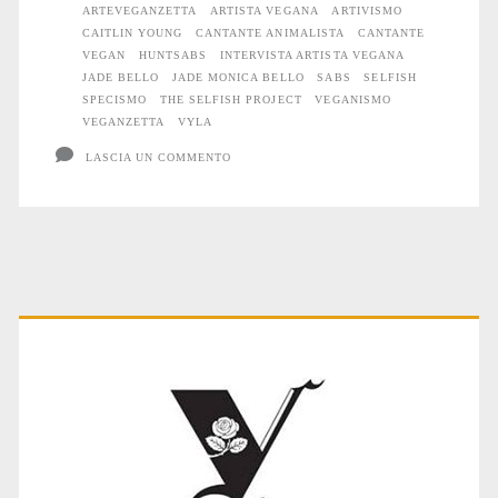
ARTEVEGANZETTA
ARTISTA VEGANA
ARTIVISMO
CAITLIN YOUNG
CANTANTE ANIMALISTA
CANTANTE
VEGAN
HUNTSABS
INTERVISTA ARTISTA VEGANA
JADE BELLO
JADE MONICA BELLO
SABS
SELFISH
SPECISMO
THE SELFISH PROJECT
VEGANISMO
VEGANZETTA
VYLA
LASCIA UN COMMENTO
Primary
Sidebar