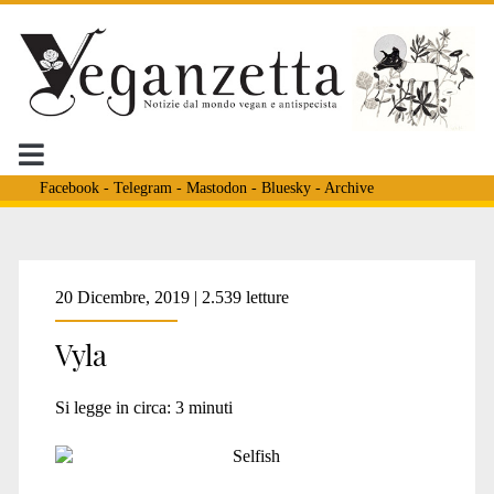
Facebook
-
Telegram
-
Mastodon
-
Bluesky
-
Archive
Tag:
20 Dicembre, 2019 | 2.539 letture
Vyla
<span>Caitlin
Si legge in circa:
3
minuti
Young</span>