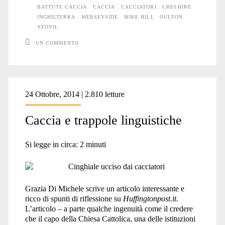
BATTUTE CACCIA
CACCIA
CACCIATORI
CHESHIRE
INGHILTERRA
MERSEYSIDE
MIKE HILL
OULTON
YEOVIL
UN COMMENTO
24 Ottobre, 2014 | 2.810 letture
Caccia e trappole linguistiche
Si legge in circa:
2
minuti
Grazia Di Michele scrive un articolo interessante e
ricco di spunti di riflessione su
Huffingtonpost.it
.
L’articolo – a parte qualche ingenuità come il credere
che il capo della Chiesa Cattolica, una delle istituzioni