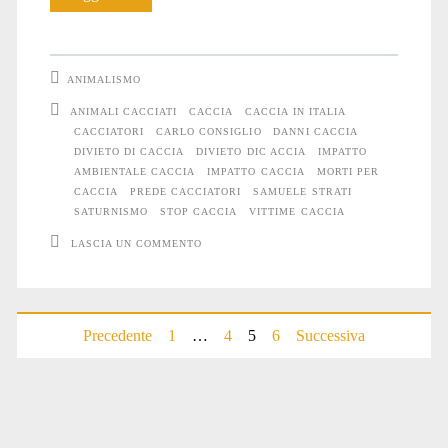
uccide
realmente
ANIMALISMO
il
ANIMALI CACCIATI
CACCIA
CACCIA IN ITALIA
CACCIATORI
CARLO CONSIGLIO
DANNI CACCIA
cacciatore?
DIVIETO DI CACCIA
DIVIETO DIC ACCIA
IMPATTO
AMBIENTALE CACCIA
IMPATTO CACCIA
MORTI PER
CACCIA
PREDE CACCIATORI
SAMUELE STRATI
SATURNISMO
STOP CACCIA
VITTIME CACCIA
LASCIA UN COMMENTO
Precedente
1
…
4
5
6
Successiva
Paginazione
degli
articoli