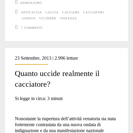
ANIMALISMO
ANTICACCIA
CACCIA
CACCIARE
CACCIATORI
SANGUE
UCCIDERE
VIOLENZA
7 COMMENTI
23 Settembre, 2013 | 2.996 letture
Quanto uccide realmente il
cacciatore?
Si legge in circa:
3
minuti
Nonostante la riapertura dell’attività venatoria sia stata
fortemente contrastata da una nuova ondata di
indignazione e da una manifestazione nazionale