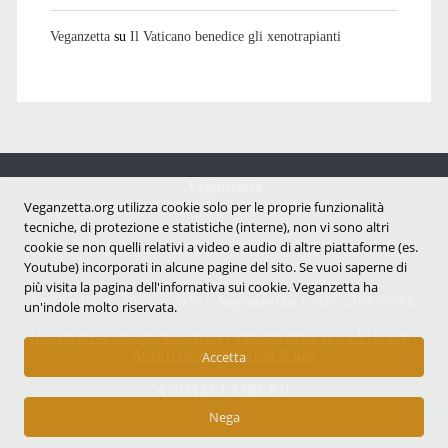
Veganzetta
su
Il Vaticano benedice gli xenotrapianti
Veganzetta
Notizie dal mondo vegan e antispecista
Veganzetta.org utilizza cookie solo per le proprie funzionalità
tecniche, di protezione e statistiche (interne), non vi sono altri
cookie se non quelli relativi a video e audio di altre piattaforme (es.
Youtube) incorporati in alcune pagine del sito. Se vuoi saperne di
più visita la pagina dell'infornativa sui cookie. Veganzetta ha
Copyright © 2007 - 2026 |
Veganzetta
ISSN 2284-094X
un'indole molto riservata.
Informativa sui cookie (UE)
|
Informativa sulla Privacy
|
Avvertenze e Licenza d'uso
Accetta
ANIMALI LIBERI!
Nega