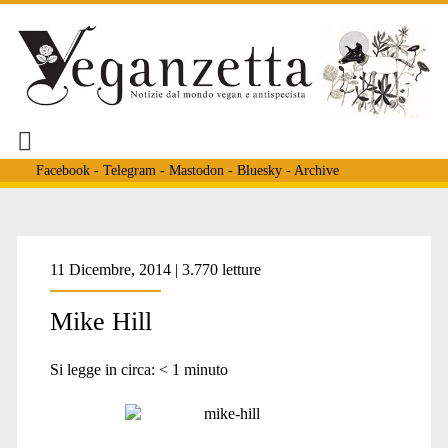
Facebook
-
Telegram
-
Mastodon
-
Bluesky
-
Archive
Tag:
11 Dicembre, 2014 | 3.770 letture
Mike Hill
<span>cacciatori</span>
Si legge in circa:
< 1
minuto