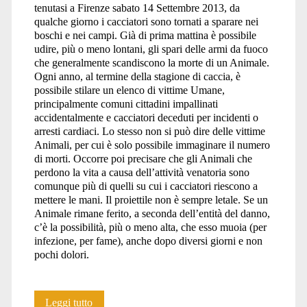
tenutasi a Firenze sabato 14 Settembre 2013, da
qualche giorno i cacciatori sono tornati a sparare nei
boschi e nei campi. Già di prima mattina è possibile
udire, più o meno lontani, gli spari delle armi da fuoco
che generalmente scandiscono la morte di un Animale.
Ogni anno, al termine della stagione di caccia, è
possibile stilare un elenco di vittime Umane,
principalmente comuni cittadini impallinati
accidentalmente e cacciatori deceduti per incidenti o
arresti cardiaci. Lo stesso non si può dire delle vittime
Animali, per cui è solo possibile immaginare il numero
di morti. Occorre poi precisare che gli Animali che
perdono la vita a causa dell’attività venatoria sono
comunque più di quelli su cui i cacciatori riescono a
mettere le mani. Il proiettile non è sempre letale. Se un
Animale rimane ferito, a seconda dell’entità del danno,
c’è la possibilità, più o meno alta, che esso muoia (per
infezione, per fame), anche dopo diversi giorni e non
pochi dolori.
Quanto
Leggi tutto