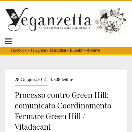
Facebook
-
Telegram
-
Mastodon
-
Bluesky
-
Archive
Tag:
28 Giugno, 2014 | 3.308 letture
Processo contro Green Hill:
<span>Bernard
comunicato Coordinamento
Fermare Green Hill /
Gotti</span>
Vitadacani