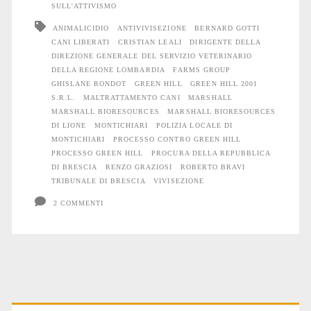
l’allevamento
SULL'ATTIVISMO
ANIMALICIDIO
ANTIVIVISEZIONE
BERNARD GOTTI
lager
CANI LIBERATI
CRISTIAN LEALI
DIRIGENTE DELLA
Green
DIREZIONE GENERALE DEL SERVIZIO VETERINARIO
DELLA REGIONE LOMBARDIA
FARMS GROUP
Hill
GHISLANE RONDOT
GREEN HILL
GREEN HILL 2001
S.R.L.
MALTRATTAMENTO CANI
MARSHALL
MARSHALL BIORESOURCES
MARSHALL BIORESOURCES
DI LIONE
MONTICHIARI
POLIZIA LOCALE DI
MONTICHIARI
PROCESSO CONTRO GREEN HILL
PROCESSO GREEN HILL
PROCURA DELLA REPUBBLICA
DI BRESCIA
RENZO GRAZIOSI
ROBERTO BRAVI
TRIBUNALE DI BRESCIA
VIVISEZIONE
2 COMMENTI