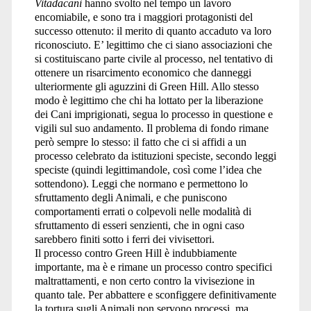
Vitadacani
hanno svolto nel tempo un lavoro
encomiabile, e sono tra i maggiori protagonisti del
successo ottenuto: il merito di quanto accaduto va loro
riconosciuto. E’ legittimo che ci siano associazioni che
si costituiscano parte civile al processo, nel tentativo di
ottenere un risarcimento economico che danneggi
ulteriormente gli aguzzini di Green Hill. Allo stesso
modo è legittimo che chi ha lottato per la liberazione
dei Cani imprigionati, segua lo processo in questione e
vigili sul suo andamento. Il problema di fondo rimane
però sempre lo stesso: il fatto che ci si affidi a un
processo celebrato da istituzioni speciste, secondo leggi
speciste (quindi legittimandole, così come l’idea che
sottendono). Leggi che normano e permettono lo
sfruttamento degli Animali, e che puniscono
comportamenti errati o colpevoli nelle modalità di
sfruttamento di esseri senzienti, che in ogni caso
sarebbero finiti sotto i ferri dei vivisettori.
Il processo contro Green Hill è indubbiamente
importante, ma è e rimane un processo contro specifici
maltrattamenti, e non certo contro la vivisezione in
quanto tale. Per abbattere e sconfiggere definitivamente
la tortura sugli Animali non servono processi, ma