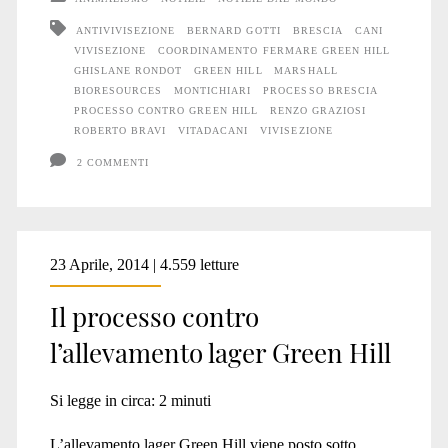
Hill:
ANTIVIVISEZIONE
BERNARD GOTTI
BRESCIA
CANI
VIVISEZIONE
COORDINAMENTO FERMARE GREEN HILL
comunicato
GHISLANE RONDOT
GREEN HILL
MARSHALL
Coordinamento
BIORESOURCES
MONTICHIARI
PROCESSO BRESCIA
PROCESSO CONTRO GREEN HILL
RENZO GRAZIOSI
Fermare
ROBERTO BRAVI
VITADACANI
VIVISEZIONE
Green
2 COMMENTI
Hill
/
23 Aprile, 2014 | 4.559 letture
Vitadacani
Il processo contro
l’allevamento lager Green Hill
Si legge in circa:
2
minuti
L’allevamento lager Green Hill viene posto sotto