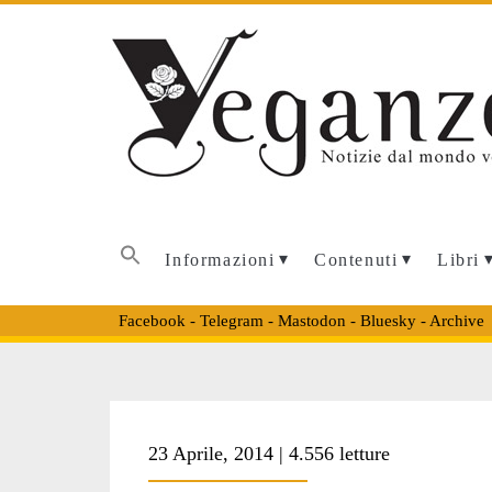
Informazioni
Contenuti
Libri
Facebook
-
Telegram
-
Mastodon
-
Bluesky
-
Archive
Tag:
23 Aprile, 2014 | 4.556 letture
<span>Procura