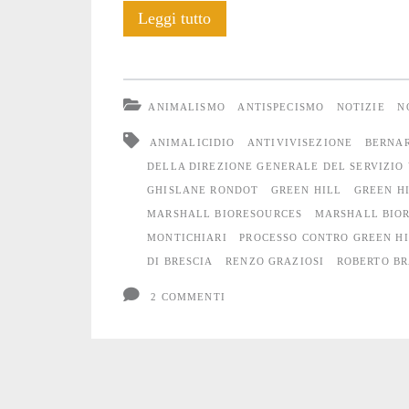
Il
Leggi tutto
processo
contro
ANIMALISMO
ANTISPECISMO
NOTIZIE
N
l’allevamento
ANIMALICIDIO
ANTIVIVISEZIONE
BERNAR
lager
DELLA DIREZIONE GENERALE DEL SERVIZIO
GHISLANE RONDOT
GREEN HILL
GREEN HI
Green
MARSHALL BIORESOURCES
MARSHALL BIOR
Hill
MONTICHIARI
PROCESSO CONTRO GREEN H
DI BRESCIA
RENZO GRAZIOSI
ROBERTO BR
2 COMMENTI