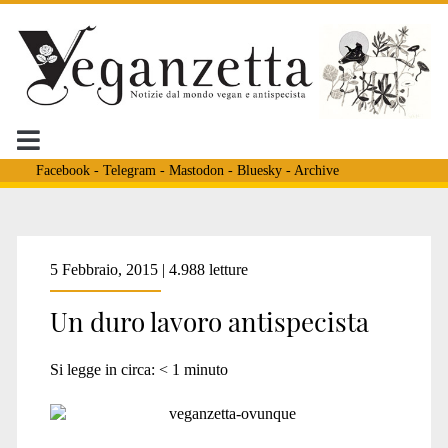
Facebook
-
Telegram
-
Mastodon
-
Bluesky
-
Archive
Tag:
5 Febbraio, 2015 | 4.988 letture
Un duro lavoro antispecista
<span>bercellona</spa
Si legge in circa:
< 1
minuto