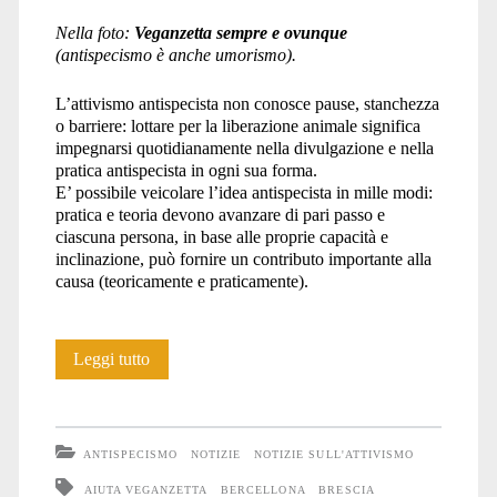
Nella foto:
Veganzetta sempre e ovunque
(antispecismo è anche umorismo).
L’attivismo antispecista non conosce pause, stanchezza
o barriere: lottare per la liberazione animale significa
impegnarsi quotidianamente nella divulgazione e nella
pratica antispecista in ogni sua forma.
E’ possibile veicolare l’idea antispecista in mille modi:
pratica e teoria devono avanzare di pari passo e
ciascuna persona, in base alle proprie capacità e
inclinazione, può fornire un contributo importante alla
causa (teoricamente e praticamente).
Un
Leggi tutto
duro
lavoro
ANTISPECISMO
NOTIZIE
NOTIZIE SULL'ATTIVISMO
antispecista
AIUTA VEGANZETTA
BERCELLONA
BRESCIA