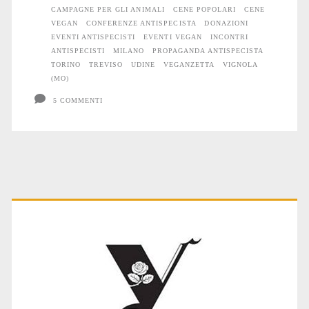
CAMPAGNE PER GLI ANIMALI
CENE POPOLARI
CENE
VEGAN
CONFERENZE ANTISPECISTA
DONAZIONI
EVENTI ANTISPECISTI
EVENTI VEGAN
INCONTRI
ANTISPECISTI
MILANO
PROPAGANDA ANTISPECISTA
TORINO
TREVISO
UDINE
VEGANZETTA
VIGNOLA
(MO)
5 COMMENTI
Primary
Sidebar