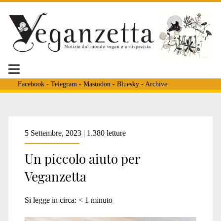
Facebook
-
Telegram
-
Mastodon
-
Bluesky
-
Archive
Tag:
5 Settembre, 2023 | 1.380 letture
Un piccolo aiuto per
<span>donazioni</span
Veganzetta
Si legge in circa:
< 1
minuto