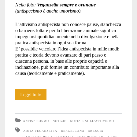
Nella foto:
Veganzetta sempre e ovunque
(antispecismo è anche umorismo).
L’attivismo antispecista non conosce pause, stanchezza
o barriere: lottare per la liberazione animale significa
impegnarsi quotidianamente nella divulgazione e nella
pratica antispecista in ogni sua forma.
E’ possibile veicolare l’idea antispecista in mille modi:
pratica e teoria devono avanzare di pari passo e
ciascuna persona, in base alle proprie capacità e
inclinazione, può fornire un contributo importante alla
causa (teoricamente e praticamente).
Un
Leggi tutto
duro
lavoro
ANTISPECISMO
NOTIZIE
NOTIZIE SULL'ATTIVISMO
antispecista
AIUTA VEGANZETTA
BERCELLONA
BRESCIA
CAMPAGNE PER GLI ANIMALI
CENE POPOLARI
CENE