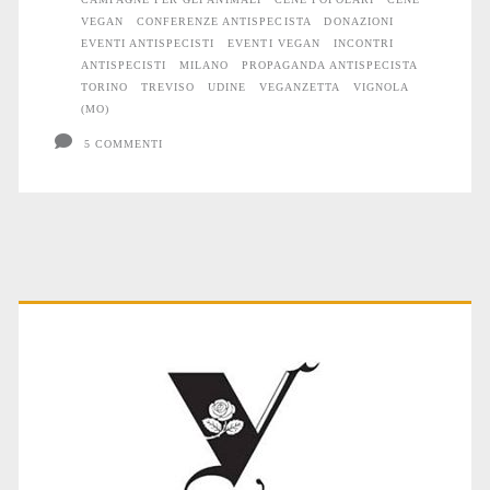
VEGAN
CONFERENZE ANTISPECISTA
DONAZIONI
EVENTI ANTISPECISTI
EVENTI VEGAN
INCONTRI
ANTISPECISTI
MILANO
PROPAGANDA ANTISPECISTA
TORINO
TREVISO
UDINE
VEGANZETTA
VIGNOLA
(MO)
5 COMMENTI
Primary
Sidebar