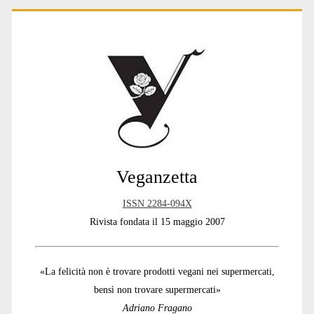
t
Primary
i
v
e
:
Sidebar
Veganzetta
ISSN 2284-094X
Rivista fondata il 15 maggio 2007
«La felicità non è trovare prodotti vegani nei supermercati,
bensì non trovare supermercati»
Adriano Fragano