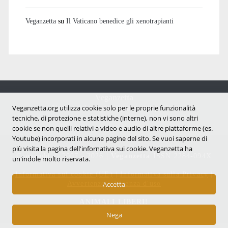
Veganzetta
su
Il Vaticano benedice gli xenotrapianti
Veganzetta
Notizie dal mondo vegan e antispecista
Veganzetta.org utilizza cookie solo per le proprie funzionalità
tecniche, di protezione e statistiche (interne), non vi sono altri
cookie se non quelli relativi a video e audio di altre piattaforme (es.
Youtube) incorporati in alcune pagine del sito. Se vuoi saperne di
più visita la pagina dell'infornativa sui cookie. Veganzetta ha
Copyright © 2007 - 2026 |
Veganzetta
ISSN 2284-094X
un'indole molto riservata.
Informativa sui cookie (UE)
|
Informativa sulla Privacy
|
Avvertenze e Licenza d'uso
Accetta
ANIMALI LIBERI!
Nega