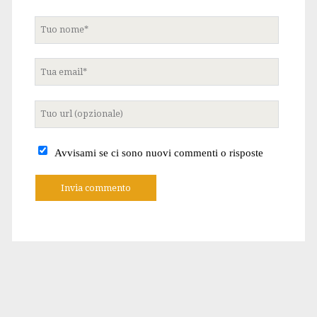
Tuo
nome
Tua
email
Tuo
sito
internet
Avvisami se ci sono nuovi commenti o risposte
A
l
t
e
r
n
a