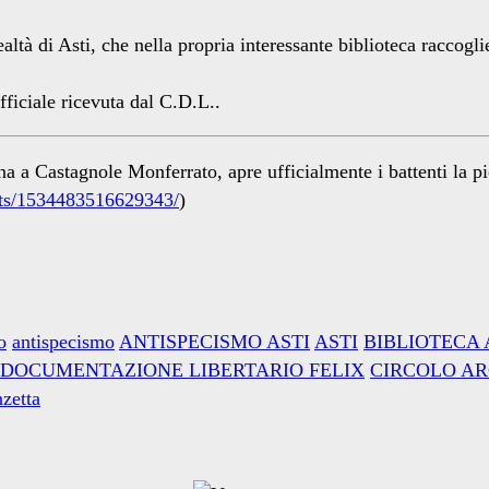
ltà di Asti, che nella propria interessante biblioteca raccogli
fficiale ricevuta dal C.D.L..
a a Castagnole Monferrato, apre ufficialmente i battenti la p
nts/1534483516629343/
)
o
antispecismo
ANTISPECISMO ASTI
ASTI
BIBLIOTECA 
 DOCUMENTAZIONE LIBERTARIO FELIX
CIRCOLO AR
zetta