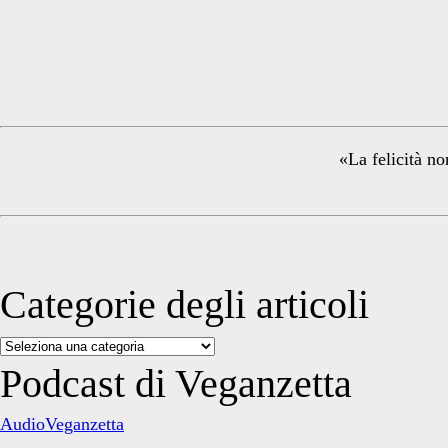
Primary
Sidebar
«La felicità no
Categorie degli articoli
Categorie
degli
Podcast di Veganzetta
articoli
AudioVeganzetta