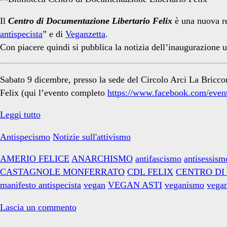
Il
Centro di Documentazione Libertario Felix
è una nuova rea
antispecista
” e di
Veganzetta
.
Con piacere quindi si pubblica la notizia dell’inaugurazione u
Sabato 9 dicembre, presso la sede del Circolo Arci La Briccon
Felix (qui l’evento completo
https://www.facebook.com/eve
Una
Leggi tutto
piccola
Antispecismo
Notizie sull'attivismo
biblioteca
antispecista
AMERIO FELICE
ANARCHISMO
antifascismo
antisessism
nel
CASTAGNOLE MONFERRATO
CDL FELIX
CENTRO DI
Monferrato
manifesto antispecista
vegan
VEGAN ASTI
veganismo
vegan
Lascia un commento