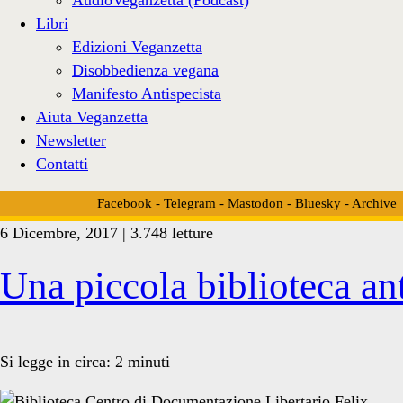
Libri
Edizioni Veganzetta
Disobbedienza vegana
Manifesto Antispecista
Aiuta Veganzetta
Newsletter
Contatti
Facebook
-
Telegram
-
Mastodon
-
Bluesky
-
Archive
6 Dicembre, 2017 | 3.748 letture
Tag:
Una piccola biblioteca an
<span>ASTI</span>
Si legge in circa:
2
minuti