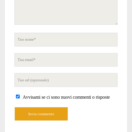
Tuo
nome
Tua
email
Tuo
sito
internet
Avvisami se ci sono nuovi commenti o risposte
A