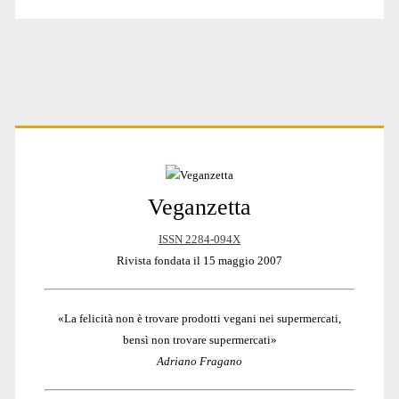
l
t
e
r
n
a
t
Primary
i
v
e
:
Veganzetta
Sidebar
ISSN 2284-094X
Rivista fondata il 15 maggio 2007
«La felicità non è trovare prodotti vegani nei supermercati,
bensì non trovare supermercati»
Adriano Fragano