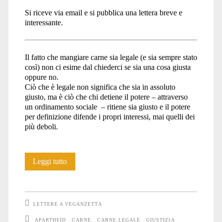
Si riceve via email e si pubblica una lettera breve e
interessante.
Il fatto che mangiare carne sia legale (e sia sempre stato
così) non ci esime dal chiederci se sia una cosa giusta
oppure no.
Ciò che è legale non significa che sia in assoluto
giusto, ma è ciò che chi detiene il potere – attraverso
un ordinamento sociale – ritiene sia giusto e il potere
per definizione difende i propri interessi, mai quelli dei
più deboli.
Mangiare
Leggi tutto
carne
è
LETTERE A VEGANZETTA
legale
APARTHEID
CARNE
CARNE LEGALE
GIUSTIZIA