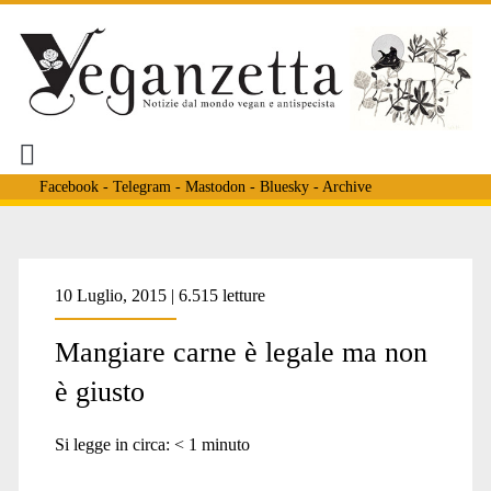
Facebook
-
Telegram
-
Mastodon
-
Bluesky
-
Archive
Tag:
10 Luglio, 2015 | 6.515 letture
Mangiare carne è legale ma non
<span>legge</span>
è giusto
Si legge in circa:
< 1
minuto