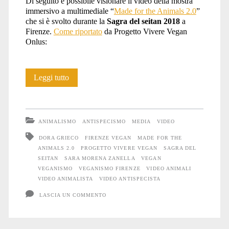
Di seguito è possibile visionare il video della mostra
immersivo a multimediale “
Made for the Animals 2.0
”
che si è svolto durante la
Sagra del seitan 2018
a
Firenze.
Come riportato
da Progetto Vivere Vegan
Onlus:
Video:
Leggi tutto
Made
for
ANIMALISMO
ANTISPECISMO
MEDIA
VIDEO
the
DORA GRIECO
FIRENZE VEGAN
MADE FOR THE
ANIMALS 2.0
PROGETTO VIVERE VEGAN
SAGRA DEL
Animals
SEITAN
SARA MORENA ZANELLA
VEGAN
2.0
VEGANISMO
VEGANISMO FIRENZE
VIDEO ANIMALI
VIDEO ANIMALISTA
VIDEO ANTISPECISTA
LASCIA UN COMMENTO