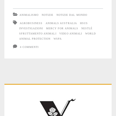
Progresso?
Di
ANIMALISMO
NOTIZIE
NOTIZIE DAL MONDO
che
AGROBUSINESS
ANIMALS AUSTRALIA
HSUS
INVESTIGAZIONI
MERCY FOR ANIMALS
NESTLÉ
parliamo?
SFRUTTAMENTO ANIMALI
VIDEO ANIMALI
WORLD
ANIMAL PROTECTION
WSPA
4 COMMENTI
Primary
Sidebar