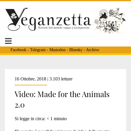
Facebook
-
Telegram
-
Mastodon
-
Bluesky
-
Archive
Tag:
16 Ottobre, 2018 | 3.103 letture
Video: Made for the Animals
<span>video
2.0
animali</span>
Si legge in circa:
< 1
minuto