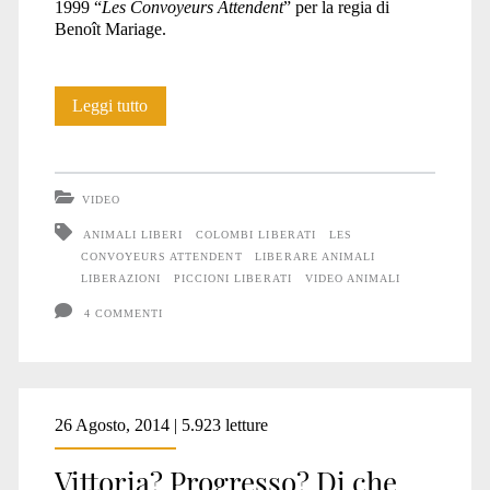
1999 “
Les Convoyeurs Attendent
” per la regia di
Benoît Mariage.
Apriamo
Leggi tutto
tutte
le
VIDEO
gabbie,
ANIMALI LIBERI
COLOMBI LIBERATI
LES
CONVOYEURS ATTENDENT
LIBERARE ANIMALI
rompiamo
LIBERAZIONI
PICCIONI LIBERATI
VIDEO ANIMALI
tutte
4 COMMENTI
le
catene
26 Agosto, 2014 | 5.923 letture
Vittoria? Progresso? Di che