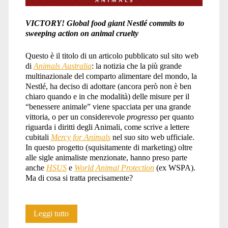
VICTORY! Global food giant Nestlé commits to
sweeping action on animal cruelty
Questo è il titolo di un articolo pubblicato sul sito web
di
Animals Australia
: la notizia che la più grande
multinazionale del comparto alimentare del mondo, la
Nestlé, ha deciso di adottare (ancora però non è ben
chiaro quando e in che modalità) delle misure per il
“benessere animale” viene spacciata per una grande
vittoria, o per un considerevole
progresso
per quanto
riguarda i diritti degli Animali, come scrive a lettere
cubitali
Mercy for Animals
nel suo sito web ufficiale.
In questo progetto (squisitamente di marketing) oltre
alle sigle animaliste menzionate, hanno preso parte
anche
HSUS
e
World Animal Protection
(ex WSPA).
Ma di cosa si tratta precisamente?
Vittoria?
Leggi tutto