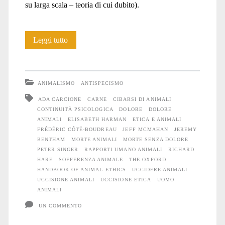
su larga scala – teoria di cui dubito).
Quattro
Leggi tutto
argomentazioni
a
ANIMALISMO
ANTISPECISMO
favore
ADA CARCIONE
CARNE
CIBARSI DI ANIMALI
CONTINUITÀ PSICOLOGICA
DOLORE
DOLORE
dell’uccisione
ANIMALI
ELISABETH HARMAN
ETICA E ANIMALI
degli
FRÉDÉRIC CÔTÉ-BOUDREAU
JEFF MCMAHAN
JEREMY
BENTHAM
MORTE ANIMALI
MORTE SENZA DOLORE
Animali?
PETER SINGER
RAPPORTI UMANO ANIMALI
RICHARD
HARE
SOFFERENZA ANIMALE
THE OXFORD
HANDBOOK OF ANIMAL ETHICS
UCCIDERE ANIMALI
UCCISIONE ANIMALI
UCCISIONE ETICA
UOMO
ANIMALI
UN COMMENTO