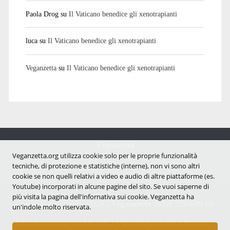
Paola Drog
su
Il Vaticano benedice gli xenotrapianti
luca
su
Il Vaticano benedice gli xenotrapianti
Veganzetta
su
Il Vaticano benedice gli xenotrapianti
Veganzetta
Notizie dal mondo vegan e antispecista
Veganzetta.org utilizza cookie solo per le proprie funzionalità
tecniche, di protezione e statistiche (interne), non vi sono altri
cookie se non quelli relativi a video e audio di altre piattaforme (es.
Youtube) incorporati in alcune pagine del sito. Se vuoi saperne di
più visita la pagina dell'infornativa sui cookie. Veganzetta ha
Copyright © 2007 - 2026 |
Veganzetta
ISSN 2284-094X
un'indole molto riservata.
Informativa sui cookie (UE)
|
Informativa sulla Privacy
|