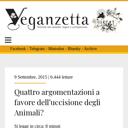
Facebook
-
Telegram
-
Mastodon
-
Bluesky
-
Archive
Tag:
9 Settembre, 2015 | 6.444 letture
Quattro argomentazioni a
<span>uomo
favore dell’uccisione degli
Animali?
animali</span>
Si legge in circa:
8
minuti