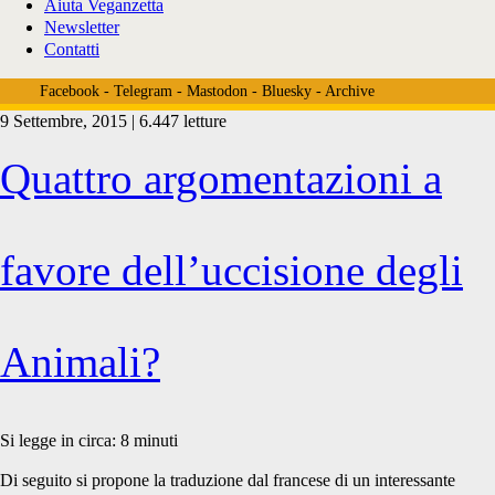
Aiuta Veganzetta
Newsletter
Contatti
Facebook
-
Telegram
-
Mastodon
-
Bluesky
-
Archive
9 Settembre, 2015 | 6.447 letture
Tag:
Quattro argomentazioni a
<span>Jeff
favore dell’uccisione degli
McMahan</span>
Animali?
Si legge in circa:
8
minuti
Di seguito si propone la traduzione dal francese di un interessante