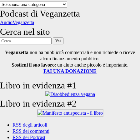
Categorie
degli
Podcast di Veganzetta
articoli
AudioVeganzetta
Cerca nel sito
Cerca
per:
Veganzetta
non ha pubblicità commerciali e non richiede o riceve
alcun finanziamento pubblico.
Sostieni il suo lavoro
: un aiuto anche piccolo è importante.
FAI UNA DONAZIONE
Libro in evidenza #1
Libro in evidenza #2
RSS degli articoli
RSS dei commenti
RSS dei Podcast