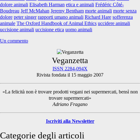
dell’uccisione
dolore animali
Elisabeth Harman
etica e animali
Frédéric Côté-
degli
Boudreau
Jeff McMahan
Jeremy Bentham
morte animali
morte senza
Animali?
dolore
peter singer
rapporti umano animali
Richard Hare
sofferenza
animale
The Oxford Handbook of Animal Ethics
uccidere animali
uccisione animali
uccisione etica
uomo animali
Un commento
Primary
Veganzetta
ISSN 2284-094X
Rivista fondata il 15 maggio 2007
Sidebar
«La felicità non è trovare prodotti vegani nei supermercati, bensì non
trovare supermercati»
Adriano Fragano
Iscriviti alla Newsletter
Categorie degli articoli