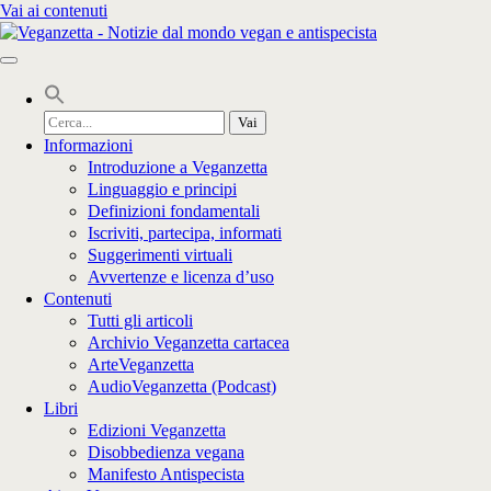
Vai ai contenuti
Cerca
per:
Informazioni
Introduzione a Veganzetta
Linguaggio e principi
Definizioni fondamentali
Iscriviti, partecipa, informati
Suggerimenti virtuali
Avvertenze e licenza d’uso
Contenuti
Tutti gli articoli
Archivio Veganzetta cartacea
ArteVeganzetta
AudioVeganzetta (Podcast)
Libri
Edizioni Veganzetta
Disobbedienza vegana
Manifesto Antispecista