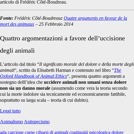
articolo di Frédéric Côté-Boudreau.
Fonte:
Frédéric Côté-Boudreau
:
Quatre arguments en faveur de la
mort des animaux
– 25 Febbraio 2014
Quattro argomentazioni a favore dell’uccisione
degli animali
L’articolo dal titolo “
Il significato morale del dolore e della morte degli
animali
“, scritto da Elisabeth Harman e contenuto nel libro “
The
Oxford Handbook of Animal Ethics
“, presenta quattro argomenti a
sostegno delll’idea che
uccidere animali non umani senza dolore
non sia un danno morale
(assumendo come vera la teoria secondo
cui la morte indolore sia tecnicamente ed economicamente fattibile,
soprattutto su larga scala – teoria di cui dubito).
Quattro
Leggi tutto
argomentazioni
Animalismo
Antispecismo
a
favore
ada carcione
carne
cibarsi di animali
continuità psicologica
dolore