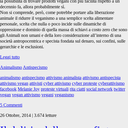
la possibilità di trovare prodotti vegani con più facilità rispetto a un
decennio fa, allora probabilmente sì.
Non si comprende, però, come potrebbe portare alla liberazione
animale il ridurre il veganismo a una semplice scelta alimentare
personale, scelta che nulla o poco incide sulle dinamiche di
oppressione e dominio di quella massa di schiavi a costo zero che sono
gli Animali non umani e della loro considerazione all’interno di una
società antropocentrica e specista fondata sul denaro, sui confini, sulle
gerarchie e le esclusioni.
Il
Leggi tutto
sistema
Animalismo
Antispecismo
reagisce.
E
animalismo
antispecismo
attivismo animalista
attivismo antispecista
noi
attivismo vegan
attivisti
cyber attivismo
cyber proteste
cyberattivismo
gli
facebook
Melanie Joy
proteste virtuali
rita ciatti
social network
twitter
diamo
vegan
vegan attivismo
vegani
veganismo
una
mano
5 Commenti
26 Ottobre, 2014 | 3.674 letture