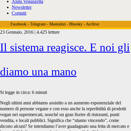
Aiuta Veganzetta
Newsletter
Contatti
Facebook
-
Telegram
-
Mastodon
-
Bluesky
-
Archive
23 Gennaio, 2016 | 4.425 letture
Tag:
Il sistema reagisce. E noi gli
<span>twitter</span>
diamo una mano
Si legge in circa:
6
minuti
Negli ultimi anni abbiamo assistito a un aumento esponenziale del
numero di persone vegane e con esso anche la reperibilità di prodotti
vegan nei supermercati, nonché un gran fiorire di ristoranti, punti
vendita, e locali pubblici. Significa che “stiamo vincendo”, come
dicono alcuni? Se intendiamo l’aver guadagnato una fetta di mercato e