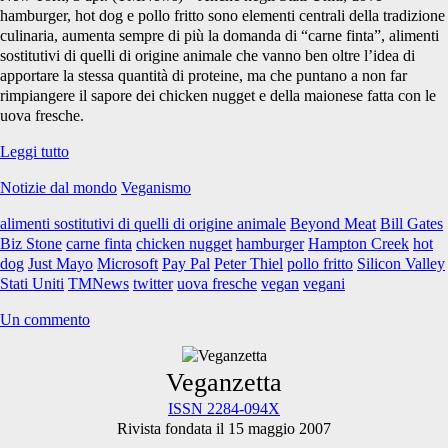
hamburger, hot dog e pollo fritto sono elementi centrali della tradizione
culinaria, aumenta sempre di più la domanda di “carne finta”, alimenti
sostitutivi di quelli di origine animale che vanno ben oltre l’idea di
apportare la stessa quantità di proteine, ma che puntano a non far
rimpiangere il sapore dei chicken nugget e della maionese fatta con le
uova fresche.
Il
Leggi tutto
delirio
Notizie dal mondo
Veganismo
della
carne
alimenti sostitutivi di quelli di origine animale
Beyond Meat
Bill Gates
finta
Biz Stone
carne finta
chicken nugget
hamburger
Hampton Creek
hot
#1
dog
Just Mayo
Microsoft
Pay Pal
Peter Thiel
pollo fritto
Silicon Valley
Stati Uniti
TMNews
twitter
uova fresche
vegan
vegani
Un commento
Primary
Veganzetta
ISSN 2284-094X
Rivista fondata il 15 maggio 2007