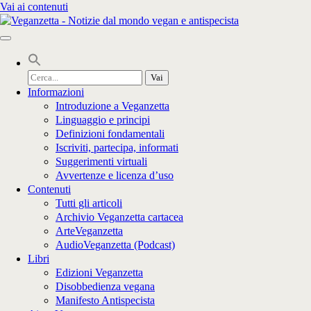
Vai ai contenuti
Cerca
per:
Informazioni
Introduzione a Veganzetta
Linguaggio e principi
Definizioni fondamentali
Iscriviti, partecipa, informati
Suggerimenti virtuali
Avvertenze e licenza d’uso
Contenuti
Tutti gli articoli
Archivio Veganzetta cartacea
ArteVeganzetta
AudioVeganzetta (Podcast)
Libri
Edizioni Veganzetta
Disobbedienza vegana
Manifesto Antispecista