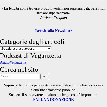
Sidebar
«La felicità non è trovare prodotti vegani nei supermercati, bensì non
trovare supermercati»
Adriano Fragano
Iscriviti alla Newsletter
Categorie degli articoli
Categorie
degli
Podcast di Veganzetta
articoli
AudioVeganzetta
Cerca nel sito
Cerca
per:
Veganzetta
non ha pubblicità commerciali e non richiede o riceve
alcun finanziamento pubblico.
Sostieni il suo lavoro
: un aiuto anche piccolo è importante.
FAI UNA DONAZIONE