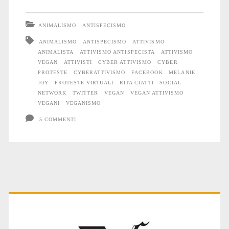
reagisce.
ANIMALISMO
ANTISPECISMO
E
ANIMALISMO
ANTISPECISMO
ATTIVISMO
ANIMALISTA
ATTIVISMO ANTISPECISTA
ATTIVISMO
noi
VEGAN
ATTIVISTI
CYBER ATTIVISMO
CYBER
gli
PROTESTE
CYBERATTIVISMO
FACEBOOK
MELANIE
JOY
PROTESTE VIRTUALI
RITA CIATTI
SOCIAL
diamo
NETWORK
TWITTER
VEGAN
VEGAN ATTIVISMO
VEGANI
VEGANISMO
una
5 COMMENTI
mano
Primary