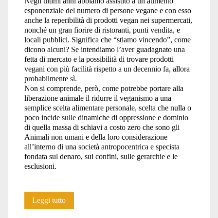
Negli ultimi anni abbiamo assistito a un aumento
esponenziale del numero di persone vegane e con esso
anche la reperibilità di prodotti vegan nei supermercati,
nonché un gran fiorire di ristoranti, punti vendita, e
locali pubblici. Significa che “stiamo vincendo”, come
dicono alcuni? Se intendiamo l’aver guadagnato una
fetta di mercato e la possibilità di trovare prodotti
vegani con più facilità rispetto a un decennio fa, allora
probabilmente sì.
Non si comprende, però, come potrebbe portare alla
liberazione animale il ridurre il veganismo a una
semplice scelta alimentare personale, scelta che nulla o
poco incide sulle dinamiche di oppressione e dominio
di quella massa di schiavi a costo zero che sono gli
Animali non umani e della loro considerazione
all’interno di una società antropocentrica e specista
fondata sul denaro, sui confini, sulle gerarchie e le
esclusioni.
Il
Leggi tutto
sistema