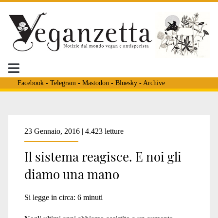
Facebook
-
Telegram
-
Mastodon
-
Bluesky
-
Archive
Tag:
23 Gennaio, 2016 | 4.423 letture
Il sistema reagisce. E noi gli
<span>vegan
diamo una mano
attivismo</span>
Si legge in circa:
6
minuti