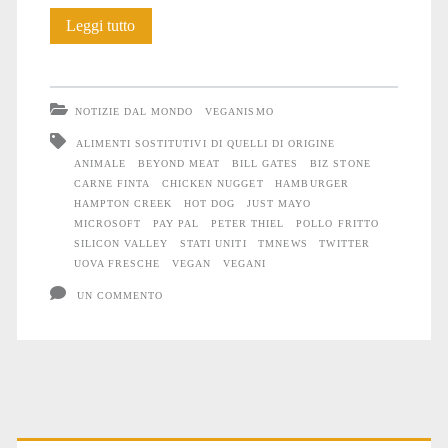
Il
Leggi tutto
delirio
della
NOTIZIE DAL MONDO
VEGANISMO
carne
ALIMENTI SOSTITUTIVI DI QUELLI DI ORIGINE
ANIMALE
BEYOND MEAT
BILL GATES
BIZ STONE
finta
CARNE FINTA
CHICKEN NUGGET
HAMBURGER
#1
HAMPTON CREEK
HOT DOG
JUST MAYO
MICROSOFT
PAY PAL
PETER THIEL
POLLO FRITTO
SILICON VALLEY
STATI UNITI
TMNEWS
TWITTER
UOVA FRESCHE
VEGAN
VEGANI
UN COMMENTO