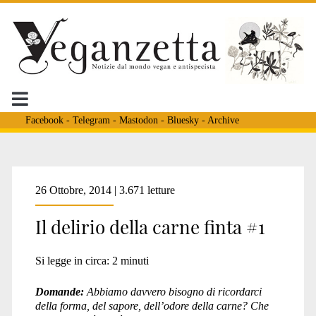
Facebook
-
Telegram
-
Mastodon
-
Bluesky
-
Archive
Tag:
26 Ottobre, 2014 | 3.671 letture
Il delirio della carne finta #1
<span>Microsoft</span
Si legge in circa:
2
minuti
Domande:
Abbiamo davvero bisogno di ricordarci
della forma, del sapore, dell’odore della carne? Che