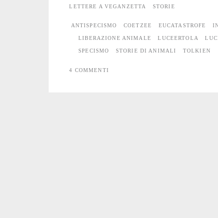
LETTERE A VEGANZETTA
STORIE
la
ANTISPECISMO
COETZEE
EUCATASTROFE
I
lattina
LIBERAZIONE ANIMALE
LUCEERTOLA
LUC
SPECISMO
STORIE DI ANIMALI
TOLKIEN
4 COMMENTI