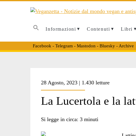
Informazioni
Contenuti
Libri
Facebook
-
Telegram
-
Mastodon
-
Bluesky
-
Archive
Tag:
28 Agosto, 2023 | 1.430 letture
<span>Tolkien</sp
La Lucertola e la lat
Si legge in circa:
3
minuti