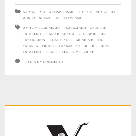
caso
ANIMALISMO
ANTISPECISMO
NOTIZIE
NOTIZIE DAL
Blackmail3
MONDO
NOTIZIE SULL'ATTIVISMO
ANTIVIVISEZIONISMO
BLACKMAIL3
CARCERE
ANIMALISTI
CASO BLACKMAIL3
DEBBIE
HLS
HUNTINGDON LIFE SCIENCES
MONICA BERTINI
NATASHA
PROCESSO ANIMALISTI
REPRESSIONE
ANIMALISTI
SHAC
SVEN
VIVISEZIONE
LASCIA UN COMMENTO
Primary
Sidebar