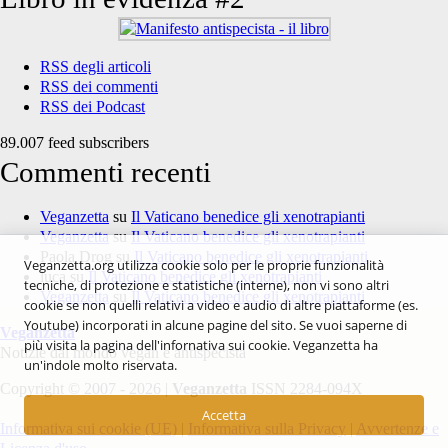
RSS degli articoli
RSS dei commenti
RSS dei Podcast
89.007 feed subscribers
Commenti recenti
Veganzetta
su
Il Vaticano benedice gli xenotrapianti
Veganzetta
su
Il Vaticano benedice gli xenotrapianti
Paola Drog
su
Il Vaticano benedice gli xenotrapianti
Veganzetta.org utilizza cookie solo per le proprie funzionalità
luca
su
Il Vaticano benedice gli xenotrapianti
tecniche, di protezione e statistiche (interne), non vi sono altri
Veganzetta
su
Il Vaticano benedice gli xenotrapianti
cookie se non quelli relativi a video e audio di altre piattaforme (es.
Youtube) incorporati in alcune pagine del sito. Se vuoi saperne di
Veganzetta
più visita la pagina dell'infornativa sui cookie. Veganzetta ha
Notizie dal mondo vegan e antispecista
un'indole molto riservata.
Copyright © 2007 - 2026 |
Veganzetta
ISSN 2284-094X
Accetta
Informativa sui cookie (UE)
|
Informativa sulla Privacy
|
Avvertenze e