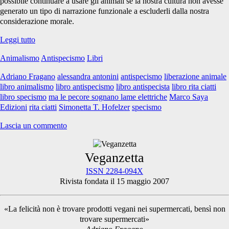
possibile continuare a usare gli animali se la nostra cultura non avesse
generato un tipo di narrazione funzionale a escluderli dalla nostra
considerazione morale.
Libri:
Leggi tutto
Ma
Animalismo
Antispecismo
Libri
le
pecore
Adriano Fragano
alessandra antonini
antispecismo
liberazione animale
sognano
libro animalismo
libro antispecismo
libro antispecista
libro rita ciatti
lame
libro specismo
ma le pecore sognano lame elettriche
Marco Saya
elettriche?
Edizioni
rita ciatti
Simonetta T. Hofelzer
specismo
Lascia un commento
Primary
Veganzetta
ISSN 2284-094X
Rivista fondata il 15 maggio 2007
Sidebar
«La felicità non è trovare prodotti vegani nei supermercati, bensì non
trovare supermercati»