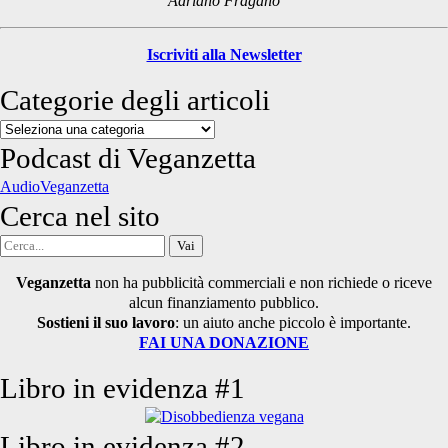
Adriano Fragano
Iscriviti alla Newsletter
Categorie degli articoli
Categorie
degli
Podcast di Veganzetta
articoli
AudioVeganzetta
Cerca nel sito
Cerca
per:
Veganzetta
non ha pubblicità commerciali e non richiede o riceve
alcun finanziamento pubblico.
Sostieni il suo lavoro
: un aiuto anche piccolo è importante.
FAI UNA DONAZIONE
Libro in evidenza #1
Libro in evidenza #2