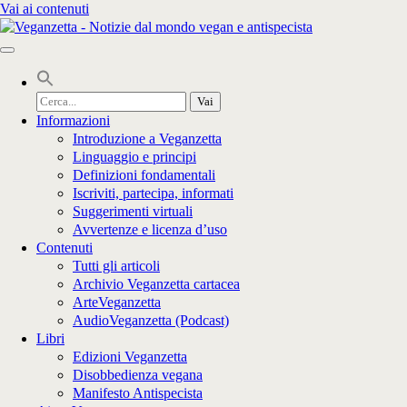
Vai ai contenuti
Cerca
per:
Informazioni
Introduzione a Veganzetta
Linguaggio e principi
Definizioni fondamentali
Iscriviti, partecipa, informati
Suggerimenti virtuali
Avvertenze e licenza d’uso
Contenuti
Tutti gli articoli
Archivio Veganzetta cartacea
ArteVeganzetta
AudioVeganzetta (Podcast)
Libri
Edizioni Veganzetta
Disobbedienza vegana
Manifesto Antispecista