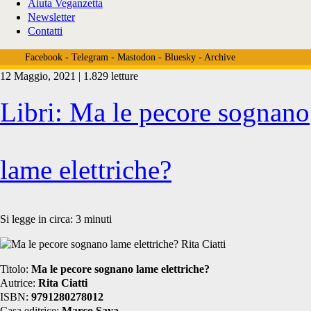
Aiuta Veganzetta
Newsletter
Contatti
Facebook
-
Telegram
-
Mastodon
-
Bluesky
-
Archive
12 Maggio, 2021 | 1.829 letture
Tag:
Libri: Ma le pecore sognano
<span>Simonetta
lame elettriche?
T.
Si legge in circa:
3
minuti
Hofelzer</span>
Titolo:
Ma le pecore sognano lame elettriche?
Autrice:
Rita Ciatti
ISBN:
9791280278012
Casa editrice:
Marco Saya