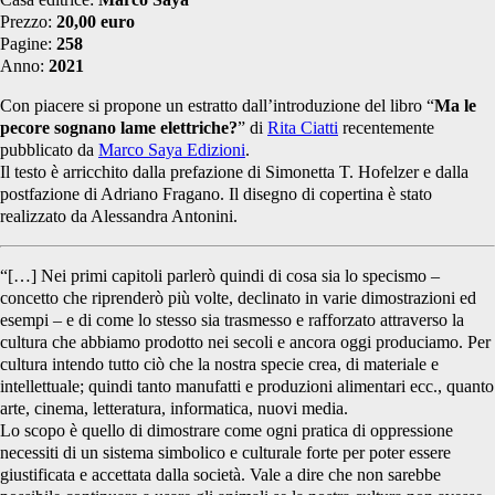
Prezzo:
20,00 euro
Pagine:
258
Anno:
2021
Con piacere si propone un estratto dall’introduzione del libro “
Ma le
pecore sognano lame elettriche?
” di
Rita Ciatti
recentemente
pubblicato da
Marco Saya Edizioni
.
Il testo è arricchito dalla prefazione di Simonetta T. Hofelzer e dalla
postfazione di Adriano Fragano. Il disegno di copertina è stato
realizzato da Alessandra Antonini.
“[…] Nei primi capitoli parlerò quindi di cosa sia lo specismo –
concetto che riprenderò più volte, declinato in varie dimostrazioni ed
esempi – e di come lo stesso sia trasmesso e rafforzato attraverso la
cultura che abbiamo prodotto nei secoli e ancora oggi produciamo. Per
cultura intendo tutto ciò che la nostra specie crea, di materiale e
intellettuale; quindi tanto manufatti e produzioni alimentari ecc., quanto
arte, cinema, letteratura, informatica, nuovi media.
Lo scopo è quello di dimostrare come ogni pratica di oppressione
necessiti di un sistema simbolico e culturale forte per poter essere
giustificata e accettata dalla società. Vale a dire che non sarebbe