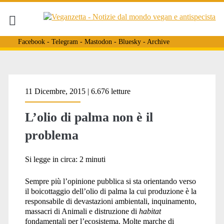
Facebook
-
Telegram
-
Mastodon
-
Bluesky
-
Archive
Tag:
11 Dicembre, 2015 | 6.676 letture
L’olio di palma non è il
<span>sfruttamento
problema
degli
Si legge in circa:
2
minuti
Sempre più l’opinione pubblica si sta orientando verso
il boicottaggio dell’olio di palma la cui produzione è la
animali</span>
responsabile di devastazioni ambientali, inquinamento,
massacri di Animali e distruzione di
habitat
fondamentali per l’ecosistema. Molte marche di