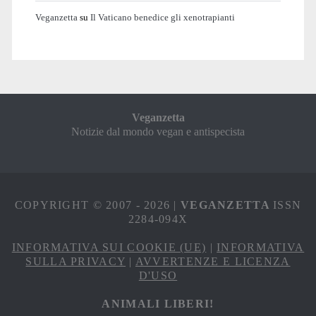
Veganzetta
su
Il Vaticano benedice gli xenotrapianti
Veganzetta
Notizie dal mondo vegan e antispecista
COPYRIGHT © 2007 - 2026 |
VEGANZETTA
ISSN
2284-094X
INFORMATIVA SUI COOKIE (UE)
|
INFORMATIVA
SULLA PRIVACY
|
AVVERTENZE E LICENZA
D'USO
ANIMALI LIBERI!