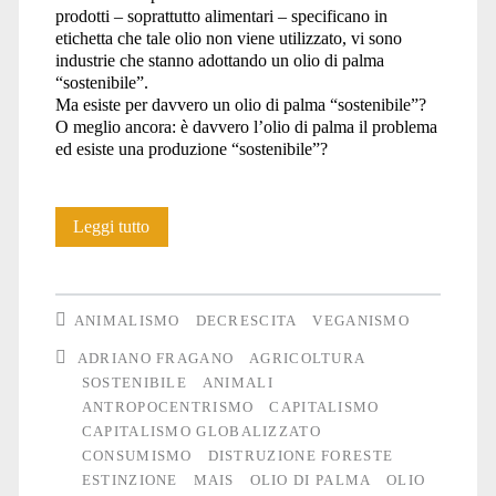
prodotti – soprattutto alimentari – specificano in
etichetta che tale olio non viene utilizzato, vi sono
industrie che stanno adottando un olio di palma
“sostenibile”.
Ma esiste per davvero un olio di palma “sostenibile”?
O meglio ancora: è davvero l’olio di palma il problema
ed esiste una produzione “sostenibile”?
L’olio
Leggi tutto
di
palma
ANIMALISMO
DECRESCITA
VEGANISMO
non
ADRIANO FRAGANO
AGRICOLTURA
SOSTENIBILE
ANIMALI
è
ANTROPOCENTRISMO
CAPITALISMO
il
CAPITALISMO GLOBALIZZATO
CONSUMISMO
DISTRUZIONE FORESTE
problema
ESTINZIONE
MAIS
OLIO DI PALMA
OLIO