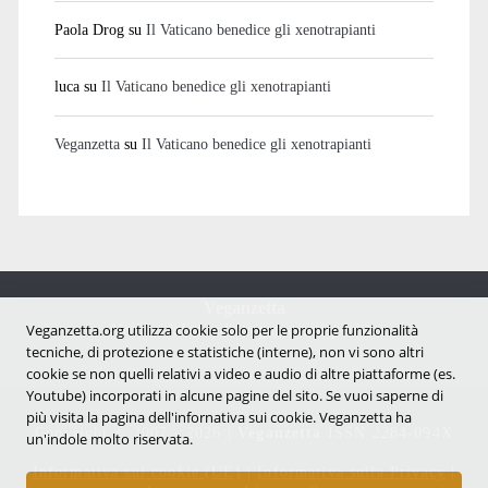
Paola Drog
su
Il Vaticano benedice gli xenotrapianti
luca
su
Il Vaticano benedice gli xenotrapianti
Veganzetta
su
Il Vaticano benedice gli xenotrapianti
Veganzetta
Notizie dal mondo vegan e antispecista
Veganzetta.org utilizza cookie solo per le proprie funzionalità
tecniche, di protezione e statistiche (interne), non vi sono altri
cookie se non quelli relativi a video e audio di altre piattaforme (es.
Youtube) incorporati in alcune pagine del sito. Se vuoi saperne di
più visita la pagina dell'infornativa sui cookie. Veganzetta ha
Copyright © 2007 - 2026 |
Veganzetta
ISSN 2284-094X
un'indole molto riservata.
Informativa sui cookie (UE)
|
Informativa sulla Privacy
|