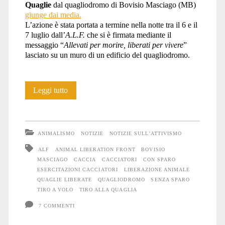
Quaglie
dal quagliodromo di Bovisio Masciago (MB)
giunge dai media.
L’azione è stata portata a termine nella notte tra il 6 e il
7 luglio dall’
A.L.F.
che si è firmata mediante il
messaggio “
Allevati per morire, liberati per vivere
”
lasciato su un muro di un edificio del quagliodromo.
Liberate
Leggi tutto
70
Quaglie
ANIMALISMO
NOTIZIE
NOTIZIE SULL'ATTIVISMO
ALF
ANIMAL LIBERATION FRONT
BOVISIO
MASCIAGO
CACCIA
CACCIATORI
CON SPARO
ESERCITAZIONI CACCIATORI
LIBERAZIONE ANIMALE
QUAGLIE LIBERATE
QUAGLIODROMO
SENZA SPARO
TIRO A VOLO
TIRO ALLA QUAGLIA
7 COMMENTI