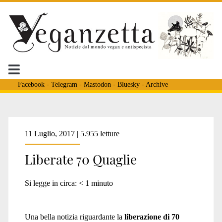
Facebook
-
Telegram
-
Mastodon
-
Bluesky
-
Archive
Tag:
11 Luglio, 2017 | 5.955 letture
Liberate 70 Quaglie
<span>senza
Si legge in circa:
< 1
minuto
sparo</span>
Una bella notizia riguardante la
liberazione di 70